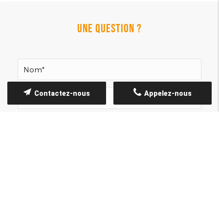
UNE QUESTION ?
Contactez-nous
Appelez-nous
Les informations recueillies font l’objet d’un
traitement informatique destiné à
STUDIO