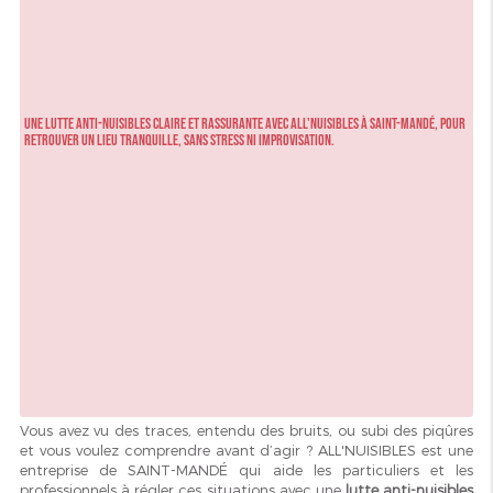
Une lutte anti-nuisibles claire et rassurante avec ALL'NUISIBLES à SAINT-MANDÉ, pour
retrouver un lieu tranquille, sans stress ni improvisation.
Vous avez vu des traces, entendu des bruits, ou subi des piqûres
et vous voulez comprendre avant d’agir ? ALL'NUISIBLES est une
entreprise de SAINT-MANDÉ qui aide les particuliers et les
professionnels à régler ces situations avec une
lutte anti-nuisibles