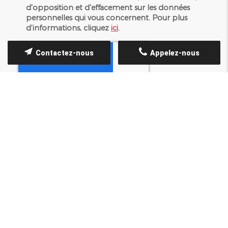
d'opposition et d'effacement sur les données
personnelles qui vous concernent. Pour plus
d’informations, cliquez
ici
.
Contactez-nous
Appelez-nous
*
Champs obligatoires
ACCÈS RAPIDE
Accueil
Qui sommes-nous ?
Nos prestations
Galerie photos