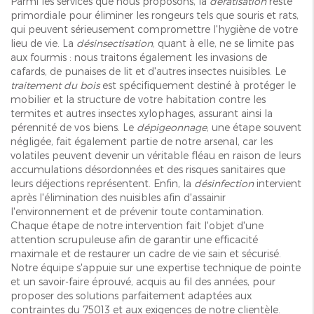
Parmi les services que nous proposons, la
dératisation
reste
primordiale pour éliminer les rongeurs tels que souris et rats,
qui peuvent sérieusement compromettre l'hygiène de votre
lieu de vie. La
désinsectisation
, quant à elle, ne se limite pas
aux fourmis : nous traitons également les invasions de
cafards, de punaises de lit et d'autres insectes nuisibles. Le
traitement du bois
est spécifiquement destiné à protéger le
mobilier et la structure de votre habitation contre les
termites et autres insectes xylophages, assurant ainsi la
pérennité de vos biens. Le
dépigeonnage
, une étape souvent
négligée, fait également partie de notre arsenal, car les
volatiles peuvent devenir un véritable fléau en raison de leurs
accumulations désordonnées et des risques sanitaires que
leurs déjections représentent. Enfin, la
désinfection
intervient
après l'élimination des nuisibles afin d'assainir
l'environnement et de prévenir toute contamination.
Chaque étape de notre intervention fait l'objet d'une
attention scrupuleuse afin de garantir une efficacité
maximale et de restaurer un cadre de vie sain et sécurisé.
Notre équipe s'appuie sur une expertise technique de pointe
et un savoir-faire éprouvé, acquis au fil des années, pour
proposer des solutions parfaitement adaptées aux
contraintes du 75013 et aux exigences de notre clientèle.