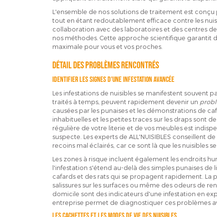
L'ensemble de nos solutions de traitement est conçu
tout en étant redoutablement efficace contre les nuisi
collaboration avec des laboratoires et des centres d
nos méthodes. Cette approche scientifique garantit d
maximale pour vous et vos proches.
Détail des problèmes rencontrés
Identifier les signes d'une infestation avancée
Les infestations de nuisibles se manifestent souvent par 
traités à temps, peuvent rapidement devenir un
prob
causées par les punaises et les démonstrations de caf
inhabituelles et les petites traces sur les draps sont d
régulière de votre literie et de vos meubles est indis
suspecte. Les experts de ALL'NUISIBLES conseillent de sur
recoins mal éclairés, car ce sont là que les nuisibles s
Les zones à risque incluent également les endroits hum
l'infestation s'étend au-delà des simples punaises de l
cafards et des rats qui se propagent rapidement. La 
salissures sur les surfaces ou même des odeurs de ren
domicile sont des indicateurs d'une infestation en ex
entreprise permet de diagnostiquer ces problèmes av
Les cachettes et les modes de vie des nuisibles