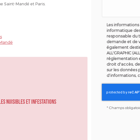
e Saint-Mandé et Paris.
Les informations 
informatique des
responsable du t
s
demande et de v
-Mandé
également destin
ALL'GRAPHIC (ALL
réglementation 
droit d'accès, de
sur les données 
d’informations, 
les nuisibles et infestations
*
Champs obligatoi