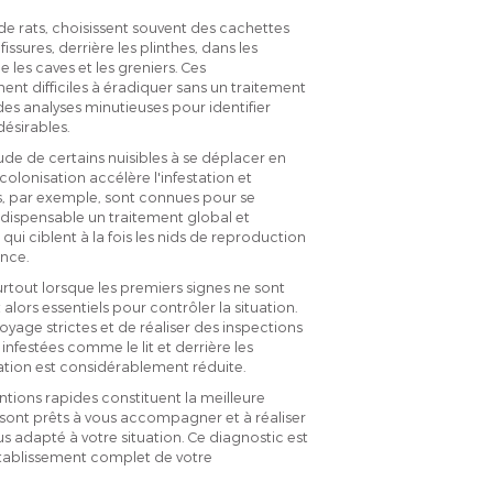
u de rats, choisissent souvent des cachettes
issures, derrière les plinthes, dans les
s caves et les greniers. Ces
nt difficiles à éradiquer sans un traitement
des analyses minutieuses pour identifier
désirables.
ude de certains nuisibles à se déplacer en
 colonisation accélère l'infestation et
s, par exemple, sont connues pour se
ndispensable un traitement global et
i ciblent à la fois les nids de reproduction
ence.
urtout lorsque les premiers signes ne sont
lors essentiels pour contrôler la situation.
ge strictes et de réaliser des inspections
festées comme le lit et derrière les
tation est considérablement réduite.
entions rapides constituent la meilleure
 sont prêts à vous accompagner et à réaliser
us adapté à votre situation. Ce diagnostic est
établissement complet de votre