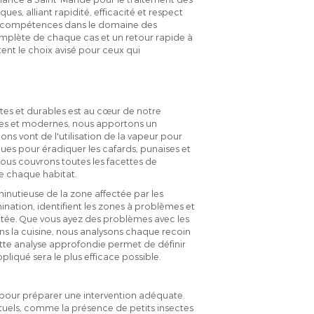
ues, alliant rapidité, efficacité et respect
et compétences dans le domaine des
complète de chaque cas et un retour rapide à
ent le choix avisé pour ceux qui
tes et durables est au cœur de notre
es et modernes, nous apportons un
ons vont de l'utilisation de la vapeur pour
ques pour éradiquer les cafards, punaises et
ous couvrons toutes les facettes de
de chaque habitat.
inutieuse de la zone affectée par les
ination, identifient les zones à problèmes et
tée. Que vous ayez des problèmes avec les
ns la cuisine, nous analysons chaque recoin
ette analyse approfondie permet de définir
pliqué sera le plus efficace possible.
le pour préparer une intervention adéquate.
tuels, comme la présence de petits insectes