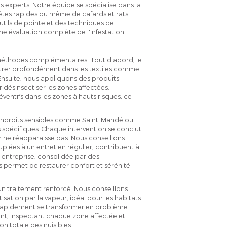
es experts. Notre équipe se spécialise dans la
 bêtes rapides ou même de cafards et rats
utils de pointe et des techniques de
une évaluation complète de l'infestation.
 méthodes complémentaires. Tout d'abord, le
nétrer profondément dans les textiles comme
t. Ensuite, nous appliquons des produits
r désinsectiser les zones affectées.
entifs dans les zones à hauts risques, ce
.
endroits sensibles comme Saint-Mandé ou
s spécifiques. Chaque intervention se conclut
ion ne réapparaisse pas. Nous conseillons
lées à un entretien régulier, contribuent à
 entreprise, consolidée par des
s permet de restaurer confort et sérénité
'un traitement renforcé. Nous conseillons
isation par la vapeur, idéal pour les habitats
t rapidement se transformer en problème
t, inspectant chaque zone affectée et
on totale des nuisibles.