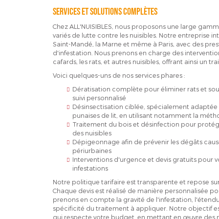
Services et solutions complètes
Chez ALL'NUISIBLES, nous proposons une large gamme
variés de lutte contre les nuisibles. Notre entreprise 
Saint-Mandé, la Marne et même à Paris, avec des pre
d'infestation. Nous prenons en charge des interventions
cafards, les rats, et autres nuisibles, offrant ainsi un t
Voici quelques-uns de nos services phares :
Dératisation complète pour éliminer rats et so
suivi personnalisé
Désinsectisation ciblée, spécialement adaptée p
punaises de lit, en utilisant notamment la mét
Traitement du bois et désinfection pour protége
des nuisibles
Dépigeonnage afin de prévenir les dégâts causé
périurbaines
Interventions d'urgence et devis gratuits pour
infestations
Notre politique tarifaire est transparente et repose sur
Chaque devis est réalisé de manière personnalisée pour 
prenons en compte la gravité de l'infestation, l'éten
spécificité du traitement à appliquer. Notre objectif e
qui respecte votre budget, en mettant en œuvre des