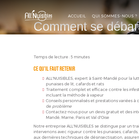
ALL'NUISIBLES
ACCUEIL
QUI SOMMES-NOUS ?
Comment se débara
APPELEZ-NOUS
DEVIS GRATUIT
Temps de lecture : 5 minutes
Ce qu'il faut retenir
ALL'NUISIBLES, expert à Saint-Mandé pour la lutte
punaises de lit, cafards et rats
Traitement complet et efficace contre les infes
incluant la méthode à vapeur
Conseils personnalisés et prestations variées à 
de
problème
Contactez-nous pour un devis gratuit et des int
Mandé, Marne, Paris et Val d'Oise
Notre entreprise ALL'NUISIBLES se distingue par un tr
intervenons avec rigueur contre les punaises, cafards, 
aux dernières techniques de désinsectisation, assurent