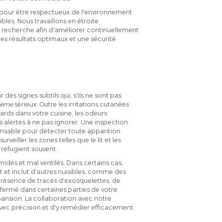
 pour être respectueux de l'environnement
bles. Nous travaillons en étroite
e recherche afin d'améliorer continuellement
es résultats optimaux et une sécurité
des signes subtils qui, s'ils ne sont pas
lème
sérieux. Outre les irritations cutanées
ards dans votre cuisine, les odeurs
es alertes à ne pas ignorer. Une inspection
pensable pour détecter toute apparition
veiller les zones telles que le lit et les
e réfugient souvent.
ides et mal ventilés. Dans certains cas,
it et inclut d'autres nuisibles, comme des
présence de traces d'exosquelettes, de
fermé dans certaines parties de votre
pansion. La collaboration avec notre
ec précision et d'y remédier efficacement.