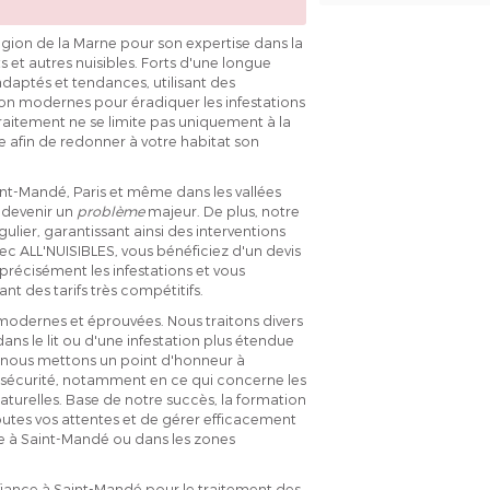
égion de la Marne pour son expertise dans la
ts et autres nuisibles. Forts d'une longue
aptés et tendances, utilisant des
on modernes pour éradiquer les infestations
raitement ne se limite pas uniquement à la
 afin de redonner à votre habitat son
t-Mandé, Paris et même dans les vallées
 devenir un
problème
majeur. De plus, notre
ulier, garantissant ainsi des interventions
vec ALL'NUISIBLES, vous bénéficiez d'un devis
 précisément les infestations et vous
nt des tarifs très compétitifs.
 modernes et éprouvées. Nous traitons divers
ans le lit ou d'une infestation plus étendue
, nous mettons un point d'honneur à
la sécurité, notamment en ce qui concerne les
turelles. Base de notre succès, la formation
utes vos attentes et de gérer efficacement
ée à Saint-Mandé ou dans les zones
fiance à Saint-Mandé pour le traitement des