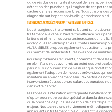
ou de résidus de sang, il est crucial de faire appel à d
détection des punaises, qu'il s'agisse de ces petites
cachés dans les recoins sombres. Nous utilisons des o
diagnostic par inspection visuelle, garantissant ainsi 
Techniques avancées pour un traitement efficace
Nos stratégies de traitement se basent sur plusieurs
traitement à la vapeur s'avère très efficace pour pé
la literie et éliminer les punaises incrustées dans le li
écologiques et validés par les autorités sanitaires pou
ALL'NUISIBLES propose également des traitements prév
qui permet de limiter les futures invasions de nuisibles
Pour les problèmes récurrents, notamment dans les 
en plein Paris, nous avons mis au point des protocole
par un suivi rigoureux afin de s'assurer que l'infestat
également l'adoption de mesures préventives qui, coup
maintenir un environnement sain. L'expertise de notre
interventions réussies contre cafards et punaises, nou
dans votre habitat.
Les zones où l'infestation est fréquente bénéficient d
d'opter pour notre service spécialisé dans la désinsect
où la présence de punaises de lit ou de cafards peu
majeur. Nos techniciens interviennent méthodiquemen
appliquant un traitement ciblé qui garantit la dispariti