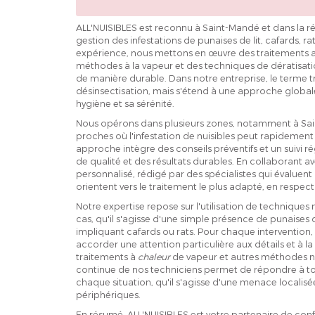
ALL'NUISIBLES est reconnu à Saint-Mandé et dans la r
gestion des infestations de punaises de lit, cafards, ra
expérience, nous mettons en œuvre des traitements ad
méthodes à la vapeur et des techniques de dératisati
de manière durable. Dans notre entreprise, le terme t
désinsectisation, mais s'étend à une approche globale
hygiène et sa sérénité.
Nous opérons dans plusieurs zones, notamment à Sain
proches où l'infestation de nuisibles peut rapidement
approche intègre des conseils préventifs et un suivi rég
de qualité et des résultats durables. En collaborant a
personnalisé, rédigé par des spécialistes qui évaluent
orientent vers le traitement le plus adapté, en respecta
Notre expertise repose sur l'utilisation de techniques
cas, qu'il s'agisse d'une simple présence de punaises d
impliquant cafards ou rats. Pour chaque intervention
accorder une attention particulière aux détails et à 
traitements à
chaleur
de vapeur et autres méthodes na
continue de nos techniciens permet de répondre à to
chaque situation, qu'il s'agisse d'une menace localis
périphériques.
En résumé, ALL'NUISIBLES est votre partenaire de con