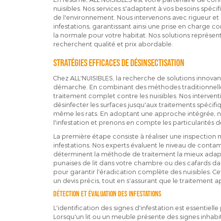
nuisibles. Nos services s'adaptent à vos besoins spécifiq
de l'environnement. Nous intervenons avec rigueur 
infestations, garantissant ainsi une prise en charge 
la normale pour votre habitat. Nos solutions représent
recherchent qualité et prix abordable.
Stratégies efficaces de désinsectisation
Chez ALL'NUISIBLES, la recherche de solutions innovan
démarche. En combinant des méthodes traditionnell
traitement complet contre les nuisibles. Nos interventi
désinfecter les surfaces jusqu'aux traitements spécifi
même les rats. En adoptant une approche intégrée, n
l'infestation et prenons en compte les particularités 
La première étape consiste à réaliser une inspection m
infestations. Nos experts évaluent le niveau de contam
déterminent la méthode de traitement la mieux adap
punaises de lit dans votre chambre ou des cafards da
pour garantir l'éradication complète des nuisibles. C
un devis précis, tout en s'assurant que le traitement ap
Détection et évaluation des infestations
L'identification des signes d'infestation est essentiel
Lorsqu'un lit ou un meuble présente des signes inhabi