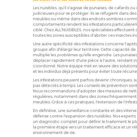
Les nuisibles, qu'il s'agisse de punaises, de cafards o
judicieuses pour se protéger. Ils se réfugient dans des f
meubles ou même dans des endroits sombres comme le
comportements rendent les infestations particulièreme
ciblé. Chez ALL'NUISIBLES, nos spécialistes effectuent 
toutes les zones susceptibles d'abriter ces insectes in
Une autre spécificité des infestations concerne l'aptit
groupe afin d'élargir leur territoire. Cette capacité de
multiplie les
problèmes
qu'elle engendre. Les punaise
déplacer rapidement d'une pièce à l'autre, rendant i
coordonné. Notre équipe met en œuvre des solutions qu
et les individus déjà présents pour éviter toute récurr
Les infestations peuvent parfois devenir chroniques, s
pas détectés à temps. Les conseils de prévention sont a
Nous recommandons d'adopter des mesures de nettoya
régulières, notamment dans des zones fréquemment in
meubles. Grâce à ces pratiques, l'extension de l'infes
En définitive, une surveillance constante et des interv
défense contre l'expansion des nuisibles. Nos experts
un diagnostic complet pour définir le traitement le pl
la première étape vers un traitement efficace et un r
environnement de vie.