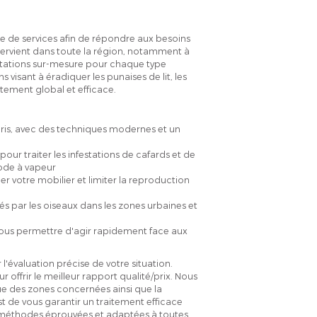
 de services afin de répondre aux besoins
intervient dans toute la région, notamment à
stations sur-mesure pour chaque type
 visant à éradiquer les punaises de lit, les
raitement global et efficace.
uris, avec des techniques modernes et un
our traiter les infestations de cafards et de
hode à vapeur
r votre mobilier et limiter la reproduction
s par les oiseaux dans les zones urbaines et
 vous permettre d'agir rapidement face aux
 l'évaluation précise de votre situation.
offrir le meilleur rapport qualité/prix. Nous
due des zones concernées ainsi que la
st de vous garantir un traitement efficace
 méthodes éprouvées et adaptées à toutes