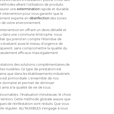
éthodes alliant l'utilisation de produits
assurer une
extermination
rapide et durable.
-intervention pour vous garantir que le
alement experte en
désinfection
des zones
té de votre environnement.
ntervention en offrant un devis détaillé et
s ou dans une commune limitrophe, nous
isé qui prend en compte l'étendue de
rts évaluent aussi le niveau d'urgence de
nsparent, sans compromettre la qualité du
on seulement efficace mais également
restations des solutions complémentaires de
tes nuisibles. Ce type de prestation est
ainsi que dans les établissements industriels
 est primordiale. L'ensemble de nos
 le domaine et permet de diminuer
ainsi à la qualité de vie de tous.
ntournables : l'évaluation minutieuse, le choix
tervention. Cette méthode globale assure que
sques de réinfestation sont réduits. Que vous
le régulier, ALL'NUISIBLES s'engage à vous