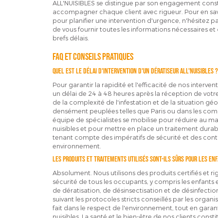
ALL'NUISIBLES se distingue par son engagement constan
accompagner chaque client avec rigueur. Pour en savo
pour planifier une intervention d'urgence, n'hésitez p
de vous fournir toutes les informations nécessaires et 
brefs délais.
FAQ et conseils pratiques
Quel est le délai d'intervention d'un dératiseur ALL'NUISIBLES ?
Pour garantir la rapidité et l'efficacité de nos interv
un délai de 24 à 48 heures après la réception de votr
de la complexité de l'infestation et de la situation
densément peuplées telles que Paris ou dans les co
équipe de spécialistes se mobilise pour réduire au 
nuisibles et pour mettre en place un traitement durabl
tenant compte des impératifs de sécurité et des cont
environnement.
Les produits et traitements utilisés sont-ils sûrs pour les en
Absolument. Nous utilisons des produits certifiés et r
sécurité de tous les occupants, y compris les enfants
de dératisation, de désinsectisation et de désinfecti
suivant les protocoles stricts conseillés par les organ
fait dans le respect de l'environnement, tout en garan
nuisibles. La santé et le bien-être de nos clients const