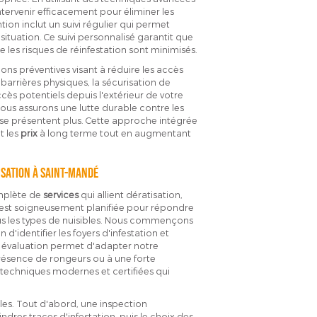
ntervenir efficacement pour éliminer les
ntion inclut un suivi régulier qui permet
 situation. Ce suivi personnalisé garantit que
 les risques de réinfestation sont minimisés.
s préventives visant à réduire les accès
 barrières physiques, la sécurisation de
cès potentiels depuis l'extérieur de votre
ous assurons une lutte durable contre les
e se présentent plus. Cette approche intégrée
t les
prix
à long terme tout en augmentant
isation à Saint-Mandé
mplète de
services
qui allient dératisation,
n est soigneusement planifiée pour répondre
ous les types de nuisibles. Nous commençons
d'identifier les foyers d'infestation et
e évaluation permet d'adapter notre
résence de rongeurs ou à une forte
 techniques modernes et certifiées qui
es. Tout d'abord, une inspection
res traces d'infestation, puis le choix des