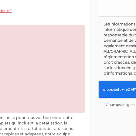
-Mandé
Les informations 
informatique des
responsable du t
demande et de v
également destin
ALL'GRAPHIC (ALL
réglementation 
droit d'accès, de
sur les données 
d’informations, 
*
Champs obligatoi
nfiance pour tous vos besoins en lutte
ets qui incluent la dératisation, la
cacement les infestations de rats, souris,
ons rapides et adaptées, notre équipe