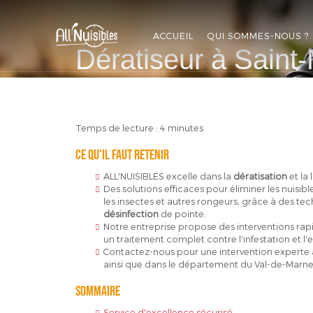
ALL'NUISIBLES
ACCUEIL
QUI SOMMES-NOUS ?
Dératiseur à Saint
APPELEZ-NOUS
DEVIS GRATUIT
Temps de lecture : 4 minutes
Ce qu'il faut retenir
ALL'NUISIBLES excelle dans la
dératisation
et la 
Des solutions efficaces pour éliminer les nuisible
les insectes et autres rongeurs, grâce à des te
désinfection
de pointe.
Notre entreprise propose des interventions rapi
un traitement complet contre l'infestation et l'
Contactez-nous pour une intervention experte 
ainsi que dans le département du Val-de-Marne, 
Sommaire
Service d'excellence sécurisé