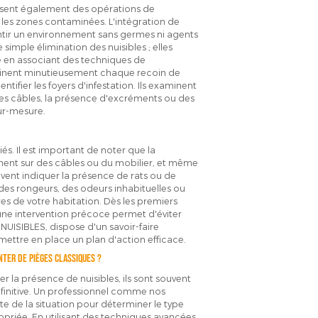
sent également des opérations de
 les zones contaminées. L'intégration de
ir un environnement sans germes ni agents
simple élimination des nuisibles ; elles
é en associant des techniques de
minent minutieusement chaque recoin de
tifier les foyers d'infestation. Ils examinent
r les câbles, la présence d'excréments ou des
ur-mesure.
iés. Il est important de noter que la
ent sur des câbles ou du mobilier, et même
uvent indiquer la présence de rats ou de
s des rongeurs, des odeurs inhabituelles ou
es de votre habitation. Dès les premiers
ar une intervention précoce permet d'éviter
'NUISIBLES, dispose d'un savoir-faire
ttre en place un plan d'action efficace.
nter de pièges classiques ?
er la présence de nuisibles, ils sont souvent
finitive. Un professionnel comme nos
e de la situation pour déterminer le type
ropriée. En utilisant des techniques avancées