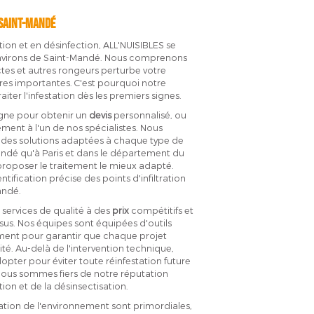
 Saint-Mandé
tion et en désinfection, ALL'NUISIBLES se
 environs de Saint-Mandé. Nous comprenons
ctes et autres rongeurs perturbe votre
res importantes. C'est pourquoi notre
ter l'infestation dès les premiers signes.
igne pour obtenir un
devis
personnalisé, ou
ment à l'un de nos spécialistes. Nous
c des solutions adaptées à chaque type de
andé qu'à Paris et dans le département du
 proposer le traitement le mieux adapté.
ntification précise des points d'infiltration
ndé.
 services de qualité à des
prix
compétitifs et
sus. Nos équipes sont équipées d'outils
ment pour garantir que chaque projet
té. Au-delà de l'intervention technique,
opter pour éviter toute réinfestation future
Nous sommes fiers de notre réputation
ion et de la désinsectisation.
vation de l'environnement sont primordiales,