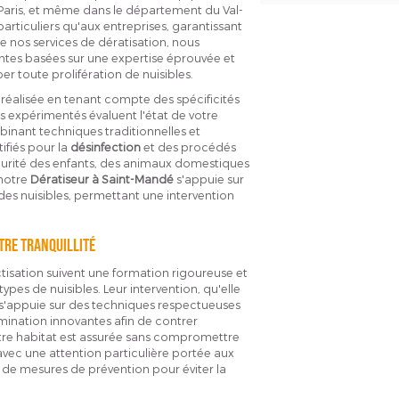
 Paris, et même dans le département du Val-
articuliers qu'aux entreprises, garantissant
e nos services de dératisation, nous
ntes basées sur une expertise éprouvée et
 toute prolifération de nuisibles.
réalisée en tenant compte des spécificités
ns expérimentés évaluent l'état de votre
inant techniques traditionnelles et
ifiés pour la
désinfection
et des procédés
écurité des enfants, des animaux domestiques
 notre
Dératiseur à Saint-Mandé
s'appuie sur
 nuisibles, permettant une intervention
tre tranquillité
ctisation suivent une formation rigoureuse et
pes de nuisibles. Leur intervention, qu'elle
, s'appuie sur des techniques respectueuses
rmination innovantes afin de contrer
votre habitat est assurée sans compromettre
vec une attention particulière portée aux
ace de mesures de prévention pour éviter la