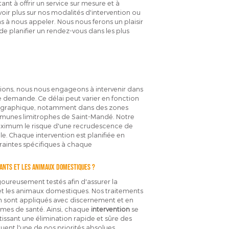
t à offrir un service sur mesure et à
ir plus sur nos modalités d'intervention ou
as à nous appeler. Nous nous ferons un plaisir
de planifier un rendez-vous dans les plus
entions, nous nous engageons à intervenir dans
e demande. Ce délai peut varier en fonction
 géographique, notamment dans des zones
mmunes limitrophes de Saint-Mandé. Notre
maximum le risque d'une recrudescence de
e. Chaque intervention est planifiée en
raintes spécifiques à chaque
fants et les animaux domestiques ?
igoureusement testés afin d'assurer la
 et les animaux domestiques. Nos traitements
on sont appliqués avec discernement et en
ismes de santé. Ainsi, chaque
intervention
se
tissant une élimination rapide et sûre des
ituent l'une de nos priorités absolues.