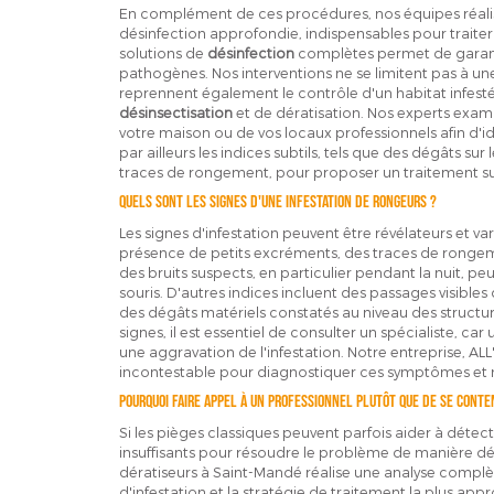
En complément de ces procédures, nos équipes réali
désinfection approfondie, indispensables pour traiter
solutions de
désinfection
complètes permet de garant
pathogènes. Nos interventions ne se limitent pas à une 
reprennent également le contrôle d'un habitat infest
désinsectisation
et de dératisation. Nos experts exa
votre maison ou de vos locaux professionnels afin d'iden
par ailleurs les indices subtils, tels que des dégâts su
traces de rongement, pour proposer un traitement s
Quels sont les signes d'une infestation de rongeurs ?
Les signes d'infestation peuvent être révélateurs et var
présence de petits excréments, des traces de rongem
des bruits suspects, en particulier pendant la nuit, pe
souris. D'autres indices incluent des passages visible
des dégâts matériels constatés au niveau des structur
signes, il est essentiel de consulter un spécialiste, c
une aggravation de l'infestation. Notre entreprise, ALL
incontestable pour diagnostiquer ces symptômes et me
Pourquoi faire appel à un professionnel plutôt que de se conte
Si les pièges classiques peuvent parfois aider à détect
insuffisants pour résoudre le problème de manière dé
dératiseurs à Saint-Mandé réalise une analyse complèt
d'infestation et la stratégie de traitement la plus app