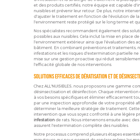
et des produits certifiés, notre équipe est capable d'i
nuisibles et prévenir leur retour. De plus, notre interve
d'ajuster le traitement en fonction de l'évolution de la
l'environnement reste protégé sur le long terme et que
Nos spécialistes recommandent également des solution
possibles aux nuisibles. Cela inclut la mise en place de
l'environnement extérieur ainsi que l'évaluation des ac
bâtiment. En combinant préventions et traitements, n
infestations et les risques d'extermination partielle n
mise sur une gestion proactive qui réduit sensiblemen
l'efficacité globale de nos interventions.
Solutions efficaces de dératisation et de désinsect
Chez ALL'NUISIBLES, nous proposons une gamme co
désinsectisation et désinfection. Chaque interventio
à vos besoins spécifiques et éliminer efficacement t
par une inspection approfondie de votre propriété afin 
déterminer la meilleure stratégie de traitement. Cett
intervention que vous soyez confronté à une légère p
infestation
de rats. Nous intervenons ensuite avec des
assurent l'extermination complète des nuisibles.
Notre processus comprend plusieurs étapes essentiell
minutieuse qui nous permet de repérer même les moind