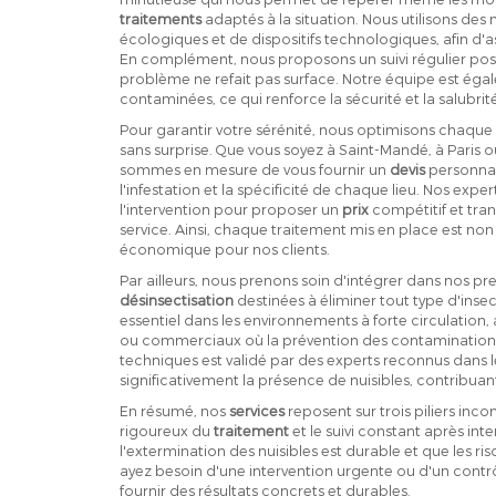
traitements
adaptés à la situation. Nous utilisons des m
écologiques et de dispositifs technologiques, afin d'
En complément, nous proposons un suivi régulier post
problème ne refait pas surface. Notre équipe est ég
contaminées, ce qui renforce la sécurité et la salubri
Pour garantir votre sérénité, nous optimisons chaque i
sans surprise. Que vous soyez à Saint-Mandé, à Pari
sommes en mesure de vous fournir un
devis
personnal
l'infestation et la spécificité de chaque lieu. Nos expe
l'intervention pour proposer un
prix
compétitif et tra
service. Ainsi, chaque traitement mis en place est n
économique pour nos clients.
Par ailleurs, nous prenons soin d'intégrer dans nos p
désinsectisation
destinées à éliminer tout type d'insec
essentiel dans les environnements à forte circulation, 
ou commerciaux où la prévention des contaminations
techniques est validé par des experts reconnus dans
significativement la présence de nuisibles, contribuant 
En résumé, nos
services
reposent sur trois piliers inco
rigoureux du
traitement
et le suivi constant après in
l'extermination des nuisibles est durable et que les ri
ayez besoin d'une intervention urgente ou d'un contrô
fournir des résultats concrets et durables.