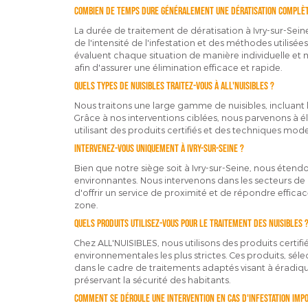
Combien de temps dure généralement une dératisation complèt
La durée de traitement de dératisation à Ivry-sur-Se
de l'intensité de l'infestation et des méthodes utilisée
évaluent chaque situation de manière individuelle et
afin d'assurer une élimination efficace et rapide.
Quels types de nuisibles traitez-vous à ALL'NUISIBLES ?
Nous traitons une large gamme de nuisibles, incluant le
Grâce à nos interventions ciblées, nous parvenons à él
utilisant des produits certifiés et des techniques mod
Intervenez-vous uniquement à Ivry-sur-Seine ?
Bien que notre siège soit à Ivry-sur-Seine, nous éte
environnantes. Nous intervenons dans les secteurs de 
d'offrir un service de proximité et de répondre eff
zone.
Quels produits utilisez-vous pour le traitement des nuisibles 
Chez ALL'NUISIBLES, nous utilisons des produits certi
environnementales les plus strictes. Ces produits, séle
dans le cadre de traitements adaptés visant à éradique
préservant la sécurité des habitants.
Comment se déroule une intervention en cas d'infestation imp