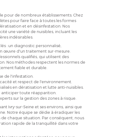
aille pour de nombreux établissements. Chez
tes pour faire face à toutes les formes
dératisation et en désinfestation. Nos
ité une variété de nuisibles, incluant les
ères indésirables.
és : un diagnostic personnalisé,
e en œuvre d'un traitement sur-mesure.
sionnels qualifiés, qui utilisent des
ation. Nos méthodes respectent les normes de
tement fiable et durable.
 de l'infestation.
fficacité et respect de l'environnement.
lisés en dératisation et lutte anti-nuisibles.
anticiper toute réapparition.
erts sur la gestion des zones à risque.
nt Ivry-sur-Seine et ses environs, ainsi que
arne. Notre équipe se dédie à éradiquer les
és de chaque situation. Par conséquent, nous
ation rapide de la tranquillité dans votre