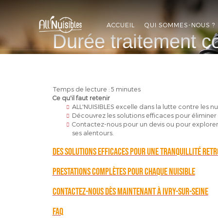
ALL'NUISIBLES
ACCUEIL
QUI SOMMES-NOUS ?
Durée traitement co
APPELEZ-NOUS
DEVIS GRATUIT
Temps de lecture : 5 minutes
Ce qu'il faut retenir
ALL'NUISIBLES excelle dans la lutte contre les nui
Découvrez les solutions efficaces pour éliminer
Contactez-nous pour un devis ou pour explorer n
ses alentours.
Des solutions efficaces pour une tranquillité ret
Prestations complètes pour chaque nuisible
Contactez-nous dès maintenant à Ivry-sur-Seine
FAQ