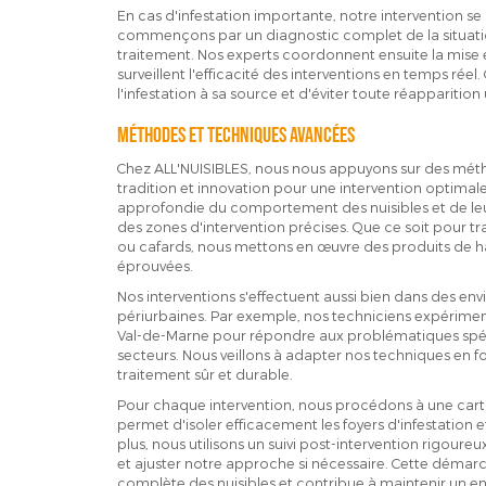
En cas d'infestation importante, notre intervention se
commençons par un diagnostic complet de la situation
traitement. Nos experts coordonnent ensuite la mise 
surveillent l'efficacité des interventions en temps rée
l'infestation à sa source et d'éviter toute réapparition 
Méthodes et techniques avancées
Chez ALL'NUISIBLES, nous nous appuyons sur des métho
tradition et innovation pour une intervention optimal
approfondie du comportement des nuisibles et de leu
des zones d'intervention précises. Que ce soit pour trai
ou cafards, nous mettons en œuvre des produits de
éprouvées.
Nos interventions s'effectuent aussi bien dans des e
périurbaines. Par exemple, nos techniciens expériment
Val-de-Marne pour répondre aux problématiques spécif
secteurs. Nous veillons à adapter nos techniques en f
traitement sûr et durable.
Pour chaque intervention, nous procédons à une carto
permet d'isoler efficacement les foyers d'infestation
plus, nous utilisons un suivi post-intervention rigoureux
et ajuster notre approche si nécessaire. Cette démar
complète des nuisibles et contribue à maintenir un en