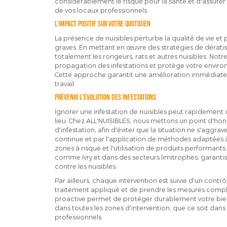
considérablement le risque pour la santé et d'assurer
de vos locaux professionnels.
L'impact positif sur votre quotidien
La présence de nuisibles perturbe la qualité de vie et
graves. En mettant en œuvre des stratégies de dératis
totalement les rongeurs, rats et autres nuisibles. Notre
propagation des infestations et protège votre environn
Cette approche garantit une amélioration immédiate 
travail.
Prévenir l'évolution des infestations
Ignorer une infestation de nuisibles peut rapidement 
lieu. Chez ALL'NUISIBLES, nous mettons un point d'honn
d'infestation, afin d'éviter que la situation ne s'aggra
continue et par l'application de méthodes adaptées à
zones à risque et l'utilisation de produits performants.
comme Ivry et dans des secteurs limitrophes, garanti
contre les nuisibles.
Par ailleurs, chaque intervention est suivie d'un contrôl
traitement appliqué et de prendre les mesures compl
proactive permet de protéger durablement votre bien-
dans toutes les zones d'intervention, que ce soit dan
professionnels.