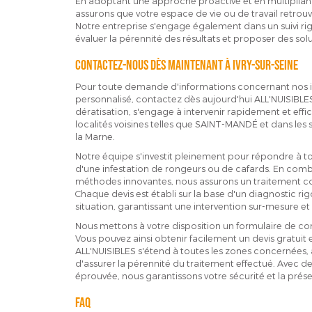
En adoptant une approche proactive et en multipliant
assurons que votre espace de vie ou de travail retro
Notre entreprise s'engage également dans un suivi r
évaluer la pérennité des résultats et proposer des so
Contactez-nous dès maintenant à Ivry-sur-Seine
Pour toute demande d'informations concernant nos in
personnalisé, contactez dès aujourd'hui ALL'NUISIBLES
dératisation, s'engage à intervenir rapidement et effic
localités voisines telles que SAINT-MANDÉ et dans les 
la Marne.
Notre équipe s'investit pleinement pour répondre à to
d'une infestation de rongeurs ou de cafards. En combin
méthodes innovantes, nous assurons un traitement com
Chaque devis est établi sur la base d'un diagnostic ri
situation, garantissant une intervention sur-mesure et
Nous mettons à votre disposition un formulaire de c
Vous pouvez ainsi obtenir facilement un devis gratuit e
ALL'NUISIBLES s'étend à toutes les zones concernées, 
d'assurer la pérennité du traitement effectué. Avec de
éprouvée, nous garantissons votre sécurité et la prés
FAQ