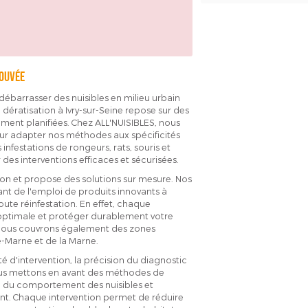
rouvée
 débarrasser des nuisibles en milieu urbain
dératisation à Ivry-sur-Seine repose sur des
ment planifiées. Chez ALL'NUISIBLES, nous
our adapter nos méthodes aux spécificités
nfestations de rongeurs, rats, souris et
r des interventions efficaces et sécurisées.
tion et propose des solutions sur mesure. Nos
ant de l'emploi de produits innovants à
toute réinfestation. En effet, chaque
e optimale et protéger durablement votre
 nous couvrons également des zones
de-Marne et de la Marne.
é d'intervention, la précision du diagnostic
 Nous mettons en avant des méthodes de
se du comportement des nuisibles et
ent. Chaque intervention permet de réduire