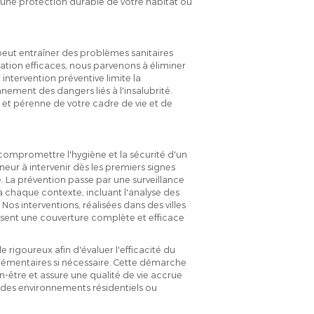
 une protection durable de votre habitat ou
 peut entraîner des problèmes sanitaires
ation efficaces, nous parvenons à éliminer
 intervention préventive limite la
ement des dangers liés à l'insalubrité.
et pérenne de votre cadre de vie et de
compromettre l'hygiène et la sécurité d'un
eur à intervenir dès les premiers signes
ve. La prévention passe par une surveillance
 chaque contexte, incluant l'analyse des
 Nos interventions, réalisées dans des villes
ssent une couverture complète et efficace
e rigoureux afin d'évaluer l'efficacité du
émentaires si nécessaire. Cette démarche
être et assure une qualité de vie accrue
s des environnements résidentiels ou