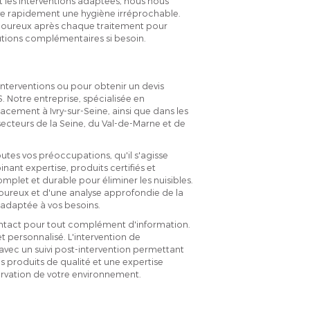
 les interventions adaptées, nous nous
uve rapidement une hygiène irréprochable.
igoureux après chaque traitement pour
lutions complémentaires si besoin.
terventions ou pour obtenir un devis
. Notre entreprise, spécialisée en
acement à Ivry-sur-Seine, ainsi que dans les
secteurs de la Seine, du Val-de-Marne et de
utes vos préoccupations, qu'il s'agisse
ant expertise, produits certifiés et
plet et durable pour éliminer les nuisibles.
goureux et d'une analyse approfondie de la
 adaptée à vos besoins.
ontact pour tout complément d'information.
t personnalisé. L'intervention de
avec un suivi post-intervention permettant
s produits de qualité et une expertise
ervation de votre environnement.