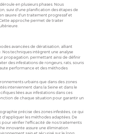
 déroule en plusieurs phases. Nous
, suivi d'une planification des étapes de
en œuvre d'un traitement progressif et
l. Cette approche permet de traiter
ultérieure.
des avancées de dératisation, alliant
e. Nos techniques intègrent une analyse
r propagation, permettant ainsi de définir
ter des infestations de rongeurs, rats, souris
 haute performance et des méthodes
nvironnements urbains que dans des zones
és interviennent dans la Seine et dans le
iques liées aux infestations dans ces
onction de chaque situation pour garantir un
graphie précise des zones infestées, ce qui
 et d'appliquer les méthodes adaptées. De
 pour vérifier l'efficacité de nos traitements
che innovante assure une élimination
vironnement sain et sécurisé sur le long