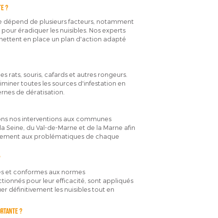
e ?
ine dépend de plusieurs facteurs, notamment
s pour éradiquer les nuisibles. Nos experts
 mettent en place un plan d'action adapté
s rats, souris, cafards et autres rongeurs.
iminer toutes les sources d'infestation en
ernes de dératisation.
ndons nos interventions aux communes
la Seine, du Val-de-Marne et de la Marne afin
icacement aux problématiques de chaque
?
fiés et conformes aux normes
ctionnés pour leur efficacité, sont appliqués
r définitivement les nuisibles tout en
ortante ?