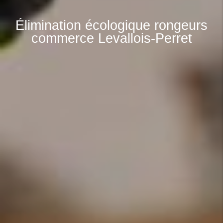
Élimination écologique rongeurs
commerce Levallois-Perret