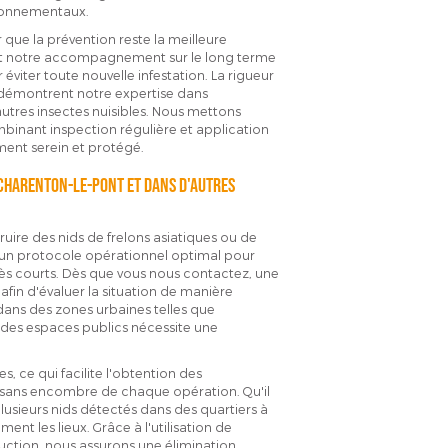
ironnementaux.
r que la prévention reste la meilleure
s et notre accompagnement sur le long terme
viter toute nouvelle infestation. La rigueur
 démontrent notre expertise dans
autres insectes nuisibles. Nous mettons
mbinant inspection régulière et application
ment serein et protégé.
 Charenton-le-Pont et dans d'autres
truire des nids de frelons asiatiques ou de
 un protocole opérationnel optimal pour
rès courts. Dès que vous nous contactez, une
 afin d'évaluer la situation de manière
dans des zones urbaines telles que
 des espaces publics nécessite une
, ce qui facilite l'obtention des
t sans encombre de chaque opération. Qu'il
plusieurs nids détectés dans des quartiers à
ent les lieux. Grâce à l'utilisation de
ction, nous assurons une élimination