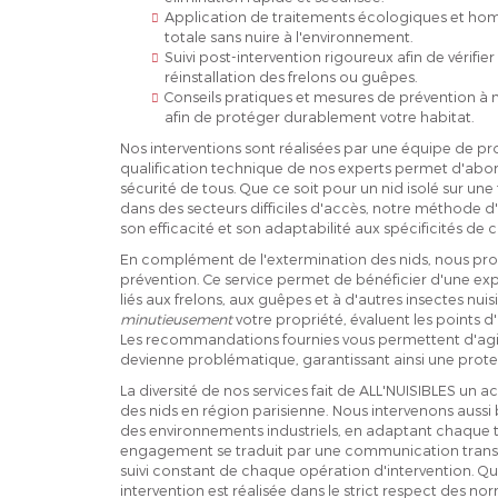
Application de traitements écologiques et ho
totale sans nuire à l'environnement.
Suivi post-intervention rigoureux afin de vérifie
réinstallation des frelons ou guêpes.
Conseils pratiques et mesures de prévention à
afin de protéger durablement votre habitat.
Nos interventions sont réalisées par une équipe de pro
qualification technique de nos experts permet d'abor
sécurité de tous. Que ce soit pour un nid isolé sur une
dans des secteurs difficiles d'accès, notre méthode d'
son efficacité et son adaptabilité aux spécificités de 
En complément de l'extermination des nids, nous pr
prévention. Ce service permet de bénéficier d'une exp
liés aux frelons, aux guêpes et à d'autres insectes nuis
minutieusement
votre propriété, évaluent les points d'
Les recommandations fournies vous permettent d'agi
devienne problématique, garantissant ainsi une prot
La diversité de nos services fait de ALL'NUISIBLES un 
des nids en région parisienne. Nous intervenons aussi
des environnements industriels, en adaptant chaque tr
engagement se traduit par une communication transpa
suivi constant de chaque opération d'intervention. Que
intervention est réalisée dans le strict respect des no