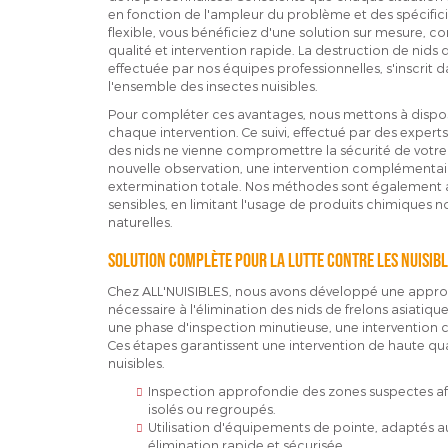
en fonction de l'ampleur du problème et des spécific
flexible, vous bénéficiez d'une solution sur mesure, 
qualité et intervention rapide. La destruction de nids 
effectuée par nos équipes professionnelles, s'inscrit
l'ensemble des insectes nuisibles.
Pour compléter ces avantages, nous mettons à disposit
chaque intervention. Ce suivi, effectué par des exper
des nids ne vienne compromettre la sécurité de votr
nouvelle observation, une intervention complémentaire
extermination totale. Nos méthodes sont également 
sensibles, en limitant l'usage de produits chimiques noc
naturelles.
Solution complète pour la lutte contre les nuisibl
Chez ALL'NUISIBLES, nous avons développé une appr
nécessaire à l'élimination des nids de frelons asiati
une phase d'inspection minutieuse, une intervention ci
Ces étapes garantissent une intervention de haute qual
nuisibles.
Inspection approfondie des zones suspectes afin 
isolés ou regroupés.
Utilisation d'équipements de pointe, adaptés a
élimination rapide et sécurisée.