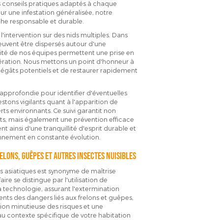
es conseils pratiques adaptés à chaque
our une infestation généralisée, notre
che responsable et durable.
'intervention sur des nids multiples. Dans
peuvent être dispersés autour d'une
tivité de nos équipes permettent une prise en
fération. Nous mettons un point d'honneur à
es dégâts potentiels et de restaurer rapidement
approfondie pour identifier d'éventuelles
estons vigilants quant à l'apparition de
ts environnants. Ce suivi garantit non
ts, mais également une prévention efficace
nt ainsi d'une tranquillité d'esprit durable et
onnement en constante évolution.
relons, guêpes et autres insectes nuisibles
ons asiatiques est synonyme de maîtrise
ire se distingue par l'utilisation de
a technologie, assurant l'extermination
ts des dangers liés aux frelons et guêpes,
on minutieuse des risques et une
au contexte spécifique de votre habitation