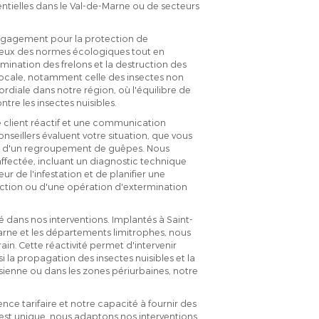
dentielles dans le Val-de-Marne ou de secteurs
engagement pour la protection de
tueux des normes écologiques tout en
rmination des frelons et la destruction des
locale, notamment celle des insectes non
diale dans notre région, où l'équilibre de
tre les insectes nuisibles.
 client réactif et une communication
nseillers évaluent votre situation, que vous
 ou d'un regroupement de guêpes. Nous
fectée, incluant un diagnostic technique
 de l'infestation et de planifier une
pection ou d'une opération d'extermination
é dans nos interventions. Implantés à Saint-
rne et les départements limitrophes, nous
n. Cette réactivité permet d'intervenir
si la propagation des insectes nuisibles et la
isienne ou dans les zones périurbaines, notre
ce tarifaire et notre capacité à fournir des
 est unique, nous adaptons nos interventions