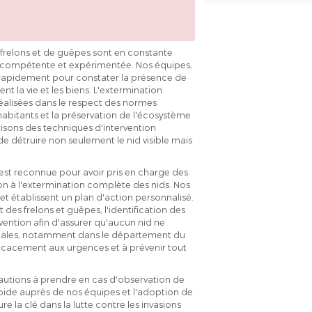
 frelons et de guêpes sont en constante
pe compétente et expérimentée. Nos équipes,
 rapidement pour constater la présence de
t la vie et les biens. L'extermination
éalisées dans le respect des normes
habitants et la préservation de l'écosystème
ilisons des techniques d'intervention
 détruire non seulement le nid visible mais
est reconnue pour avoir pris en charge des
ion à l'extermination complète des nids. Nos
 et établissent un plan d'action personnalisé.
des frelons et guêpes, l'identification des
ervention afin d'assurer qu'aucun nid ne
 locales, notamment dans le département du
icacement aux urgences et à prévenir tout
utions à prendre en cas d'observation de
pide auprès de nos équipes et l'adoption de
e la clé dans la lutte contre les invasions