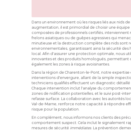
Dans un environnement où les risques liés aux nids de
augmentation, il est primordial de choisir une équi
composées de professionnels certifiés, interviennent
frelons asiatiques ou de guêpes agressives qui menacen
minutieuse et la destruction complète des nids sont r
environnementales, garantissant ainsi la sécurité des 
local. Afin d'assurer une protection optimale, nous ut
innovantes et des produits homologués, permettant de
également les zones à risque avoisinantes.
Dans la région de Charenton-le-Pont, notre expertise 
interventions d'envergure, allant de la simple inspect
techniciens qualifiés effectuent un diagnostic détaillé
Chaque intervention inclut l'analyse du comportement 
zones de nidification potentielles, et le suivi post-int
refasse surface. La collaboration avec les autorités
Val-de-Marne, renforce notre capacité à répondre eff
risque pour la population.
En complément, nous informons nos clients des préca
comportement suspect. Cela inclut le signalement ra
mesures de sécurité
immédiates
. La prévention demeur