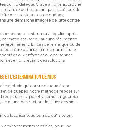
ités du nid détecté. Grâce à notre approche
combinant expertise technique, matériaux de
de frelons asiatiques ou de guêpes,
 dans une démarche intégrée de lutte contre
ion de nos clients un suivi régulier après
ts, permet d'assurer qu'aucune résurgence
e environnement. En cas de remarque ou de
 peut être planifiée afin de garantir une
adaptées aux enfants et aux personnes
ifs et en privilégiant des solutions
es et l'extermination de nids
oche globale qui couvre chaque étape
ques et de guêpes. Notre méthode repose sur
blée et un suivi post-traitement rigoureux.
ité et une destruction définitive des nids
de localiser tous les nids, qu'ils soient
ux environnements sensibles, pour une