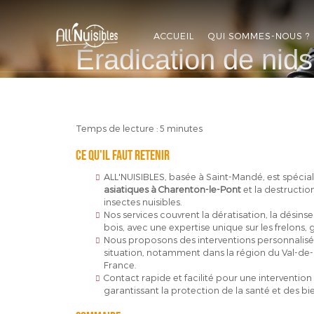
ALL'NUISIBLES
ACCUEIL
QUI SOMMES-NOUS ?
Éradication de nids
APPELEZ-NOUS
DEVIS GRATUIT
Temps de lecture : 5 minutes
Ce qu'il faut retenir
ALL'NUISIBLES, basée à Saint-Mandé, est spéciali
asiatiques à Charenton-le-Pont
et la destructio
insectes nuisibles.
Nos services couvrent la dératisation, la désinse
bois, avec une expertise unique sur les frelons, 
Nous proposons des interventions personnalisé
situation, notamment dans la région du Val-de-M
France.
Contact rapide et facilité pour une intervention
garantissant la protection de la santé et des bi