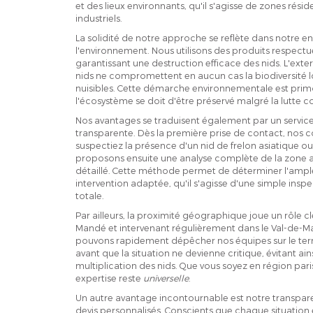
et des lieux environnants, qu'il s'agisse de zones rési
industriels.
La solidité de notre approche se reflète dans notre 
l'environnement. Nous utilisons des produits respec
garantissant une destruction efficace des nids. L'exte
nids ne compromettent en aucun cas la biodiversité 
nuisibles. Cette démarche environnementale est primor
l'écosystème se doit d'être préservé malgré la lutte con
Nos avantages se traduisent également par un service
transparente. Dès la première prise de contact, nos co
suspectiez la présence d'un nid de frelon asiatique
proposons ensuite une analyse complète de la zone af
détaillé. Cette méthode permet de déterminer l'ampleur
intervention adaptée, qu'il s'agisse d'une simple ins
totale.
Par ailleurs, la proximité géographique joue un rôle cl
Mandé et intervenant régulièrement dans le Val-de-Ma
pouvons rapidement dépêcher nos équipes sur le terrai
avant que la situation ne devienne critique, évitant ain
multiplication des nids. Que vous soyez en région par
expertise reste
universelle
.
Un autre avantage incontournable est notre transparen
devis personnalisés. Conscients que chaque situation