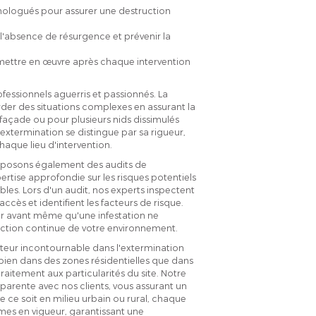
mologués pour assurer une destruction
r l'absence de résurgence et prévenir la
 mettre en œuvre après chaque intervention
fessionnels aguerris et passionnés. La
der des situations complexes en assurant la
 façade ou pour plusieurs nids dissimulés
extermination se distingue par sa rigueur,
chaque lieu d'intervention.
oposons également des audits de
ertise approfondie sur les risques potentiels
ibles. Lors d'un audit, nos experts inspectent
accès et identifient les facteurs de risque.
r avant même qu'une infestation ne
ection continue de votre environnement.
acteur incontournable dans l'extermination
 bien dans des zones résidentielles que dans
aitement aux particularités du site. Notre
rente avec nos clients, vous assurant un
 ce soit en milieu urbain ou rural, chaque
rmes en vigueur, garantissant une