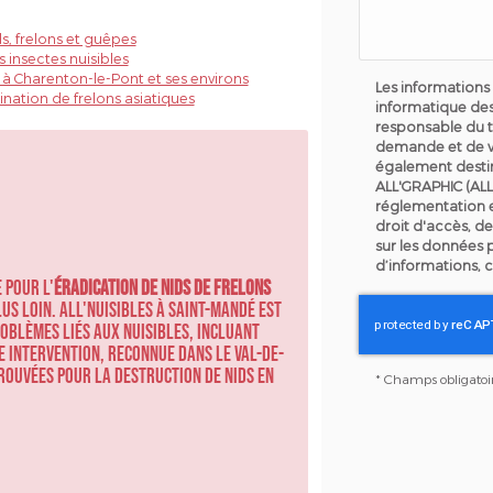
s, frelons et guêpes
 insectes nuisibles
s à Charenton-le-Pont et ses environs
Les informations 
ination de frelons asiatiques
informatique des
responsable du t
demande et de v
également destin
ALL'GRAPHIC (ALL
réglementation 
droit d'accès, de
sur les données 
d’informations, 
 pour l'
éradication de nids de frelons
lus loin. ALL'NUISIBLES à Saint-Mandé est
roblèmes liés aux nuisibles, incluant
e intervention, reconnue dans le Val-de-
rouvées pour la destruction de nids en
*
Champs obligatoi