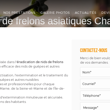
NOS PRESTATIONS
GALERIE PHOTOS
ACTUALITÉS
DEVI
 de frelons asiatiques Ch
Contactez-nous
Merci de bien vouloi
sée dans l'
éradication de nids de frelons
de vos demandes.
n efficace des nids de guêpes et autres
ctisation, l'extermination et le traitement du
guêpes et autres nuisibles.
es et professionnelles pour chaque
arne, de la Seine-et-Marne et de l'Île-de-
 d'extermination minutieuse et sécurisée,
ens des habitants.