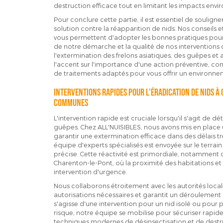
destruction efficace tout en limitant les impacts env
Pour conclure cette partie, il est essentiel de souligne
solution contre la réapparition de nids. Nos conseil
vous permettent d'adopter les bonnes pratiques pour é
de notre démarche et la qualité de nos interventions
l'extermination des frelons asiatiques, des guêpes et 
l'accent sur l'importance d'une action préventive, co
de traitements adaptés pour vous offrir un environne
Interventions rapides pour l'éradication de nids à
communes
L'intervention rapide est cruciale lorsqu'il s'agit de dé
guêpes. Chez ALL'NUISIBLES, nous avons mis en place
garantir une extermination efficace dans des délais t
équipe d'experts spécialisés est envoyée sur le terrain
précise. Cette réactivité est primordiale, notamment 
Charenton-le-Pont, où la proximité des habitations et
intervention d'urgence.
Nous collaborons étroitement avec les autorités locales
autorisations nécessaires et garantit un déroulemen
s'agisse d'une intervention pour un nid isolé ou pour 
risque, notre équipe se mobilise pour sécuriser rapidem
techniques modernes de désinsectisation et de destru