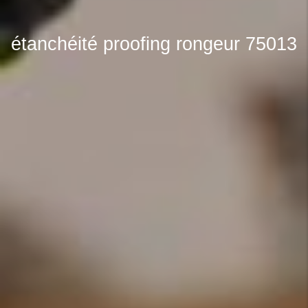
étanchéité proofing rongeur 75013