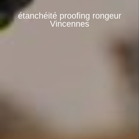
étanchéité proofing rongeur
Vincennes