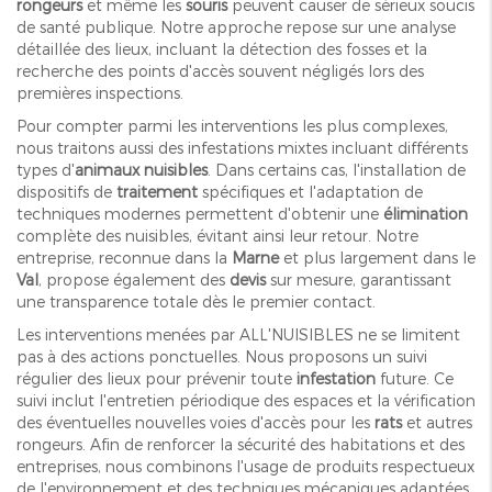
rongeurs
et même les
souris
peuvent causer de sérieux soucis
de santé publique. Notre approche repose sur une analyse
détaillée des lieux, incluant la détection des fosses et la
recherche des points d'accès souvent négligés lors des
premières inspections.
Pour compter parmi les interventions les plus complexes,
nous traitons aussi des infestations mixtes incluant différents
types d'
animaux nuisibles
. Dans certains cas, l'installation de
dispositifs de
traitement
spécifiques et l'adaptation de
techniques modernes permettent d'obtenir une
élimination
complète des nuisibles, évitant ainsi leur retour. Notre
entreprise, reconnue dans la
Marne
et plus largement dans le
Val
, propose également des
devis
sur mesure, garantissant
une transparence totale dès le premier contact.
Les interventions menées par ALL'NUISIBLES ne se limitent
pas à des actions ponctuelles. Nous proposons un suivi
régulier des lieux pour prévenir toute
infestation
future. Ce
suivi inclut l'entretien périodique des espaces et la vérification
des éventuelles nouvelles voies d'accès pour les
rats
et autres
rongeurs. Afin de renforcer la sécurité des habitations et des
entreprises, nous combinons l'usage de produits respectueux
de l'environnement et des techniques mécaniques adaptées