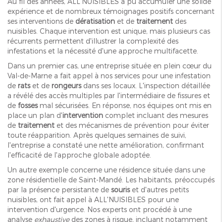
Au fil des années, ALL'NUISIBLES a pu accumuler une solide
expérience et de nombreux témoignages positifs concernant
ses interventions de
dératisation
et de
traitement
des
nuisibles. Chaque intervention est unique, mais plusieurs cas
récurrents permettent d'illustrer la complexité des
infestations et la nécessité d'une approche multifacette.
Dans un premier cas, une entreprise située en plein cœur du
Val-de-Marne a fait appel à nos services pour une infestation
de
rats
et de
rongeurs
dans ses locaux. L'inspection détaillée
a révélé des accès multiples par l'intermédiaire de fissures et
de
fosses
mal sécurisées. En réponse, nos équipes ont mis en
place un plan d'
intervention
complet incluant des mesures
de
traitement
et des mécanismes de prévention pour éviter
toute réapparition. Après quelques semaines de suivi,
l'entreprise a constaté une nette amélioration, confirmant
l'efficacité de l'approche globale adoptée.
Un autre exemple concerne une résidence située dans une
zone résidentielle de Saint-Mandé. Les habitants, préoccupés
par la présence persistante de
souris
et d'autres petits
nuisibles, ont fait appel à ALL'NUISIBLES pour une
intervention d'urgence. Nos experts ont procédé à une
analyse
exhaustive
des zones à risque, incluant notamment