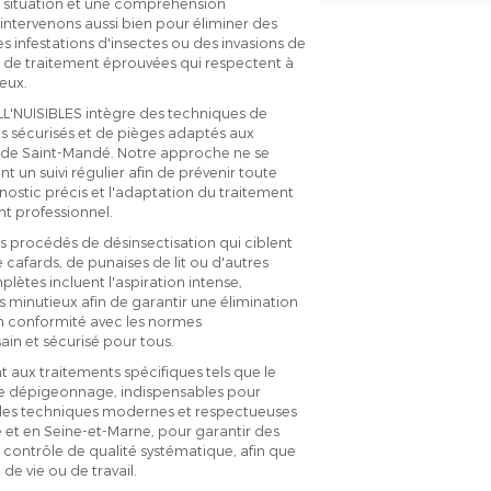
a situation et une compréhension
ntervenons aussi bien pour éliminer des
des infestations d'insectes ou des invasions de
es de traitement éprouvées qui respectent à
ieux.
ALL'NUISIBLES intègre des techniques de
ts sécurisés et de pièges adaptés aux
n de Saint-Mandé. Notre approche ne se
nt un suivi régulier afin de prévenir toute
gnostic précis et l'adaptation du traitement
t professionnel.
s procédés de désinsectisation qui ciblent
e cafards, de punaises de lit ou d'autres
ètes incluent l'aspiration intense,
s minutieux afin de garantir une élimination
 en conformité avec les normes
in et sécurisé pour tous.
 aux traitements spécifiques tels que le
 le dépigeonnage, indispensables pour
s des techniques modernes et respectueuses
et en Seine-et-Marne, pour garantir des
n contrôle de qualité systématique, afin que
de vie ou de travail.