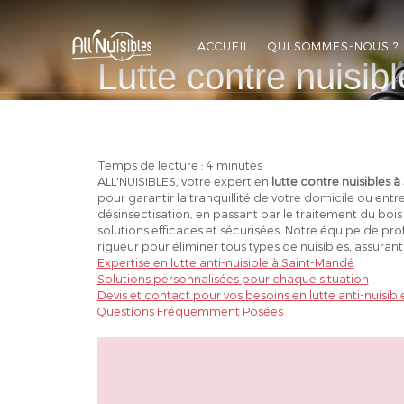
ALL'NUISIBLES
ACCUEIL
QUI SOMMES-NOUS ?
Lutte contre nuisi
APPELEZ-NOUS
DEVIS GRATUIT
Temps de lecture : 4 minutes
ALL'NUISIBLES, votre expert en
lutte contre nuisibles 
pour garantir la tranquillité de votre domicile ou entre
désinsectisation, en passant par le traitement du boi
solutions efficaces et sécurisées. Notre équipe de pro
rigueur pour éliminer tous types de nuisibles, assurant
Expertise en lutte anti-nuisible à Saint-Mandé
Solutions personnalisées pour chaque situation
Devis et contact pour vos besoins en lutte anti-nuisib
Questions Fréquemment Posées