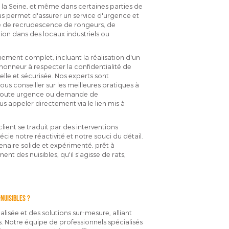
la Seine, et même dans certaines parties de
s permet d'assurer un service d'urgence et
se de recrudescence de rongeurs, de
ion dans des locaux industriels ou
ment complet, incluant la réalisation d'un
honneur à respecter la confidentialité de
lle et sécurisée. Nos experts sont
us conseiller sur les meilleures pratiques à
ur toute urgence ou demande de
 appeler directement via le lien mis à
lient se traduit par des interventions
écie notre réactivité et notre souci du détail.
enaire solide et expérimenté, prêt à
t des nuisibles, qu'il s'agisse de rats,
-nuisibles ?
isée et des solutions sur-mesure, alliant
s. Notre équipe de professionnels spécialisés