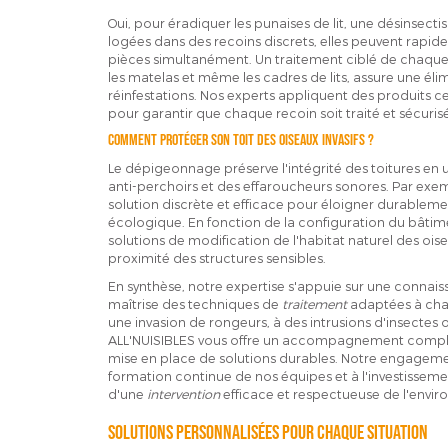
Oui, pour éradiquer les punaises de lit, une désinse
logées dans des recoins discrets, elles peuvent rapi
pièces simultanément. Un traitement ciblé de chaque 
les matelas et même les cadres de lits, assure une é
réinfestations. Nos experts appliquent des produits ce
pour garantir que chaque recoin soit traité et sécurisé
Comment protéger son toit des oiseaux invasifs ?
Le dépigeonnage préserve l'intégrité des toitures en
anti-perchoirs et des effaroucheurs sonores. Par exempl
solution discrète et efficace pour éloigner durablemen
écologique. En fonction de la configuration du bât
solutions de modification de l'habitat naturel des oisea
proximité des structures sensibles.
En synthèse, notre expertise s'appuie sur une connais
maîtrise des techniques de
traitement
adaptées à chaq
une invasion de rongeurs, à des intrusions d'insectes 
ALL'NUISIBLES vous offre un accompagnement complet 
mise en place de solutions durables. Notre engagemen
formation continue de nos équipes et à l'investissem
d'une
intervention
efficace et respectueuse de l'envi
Solutions personnalisées pour chaque situation