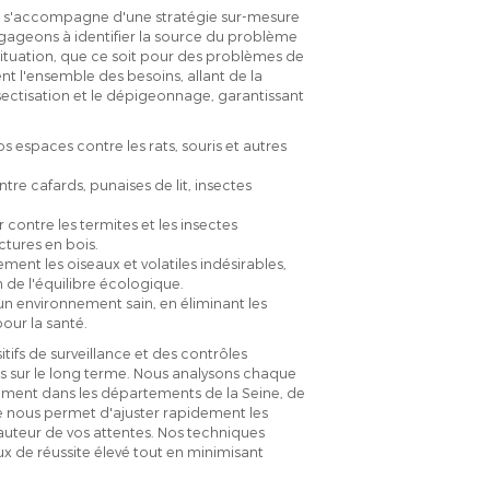
et s'accompagne d'une stratégie sur-mesure
gageons à identifier la source du problème
 situation, que ce soit pour des problèmes de
nt l'ensemble des besoins, allant de la
nsectisation et le dépigeonnage, garantissant
s espaces contre les rats, souris et autres
re cafards, punaises de lit, insectes
contre les termites et les insectes
ctures en bois.
nt les oiseaux et volatiles indésirables,
n de l'équilibre écologique.
un environnement sain, en éliminant les
our la santé.
tifs de surveillance et des contrôles
ons sur le long terme. Nous analysons chaque
tamment dans les départements de la Seine, de
e nous permet d'ajuster rapidement les
 hauteur de vos attentes. Nos techniques
x de réussite élevé tout en minimisant