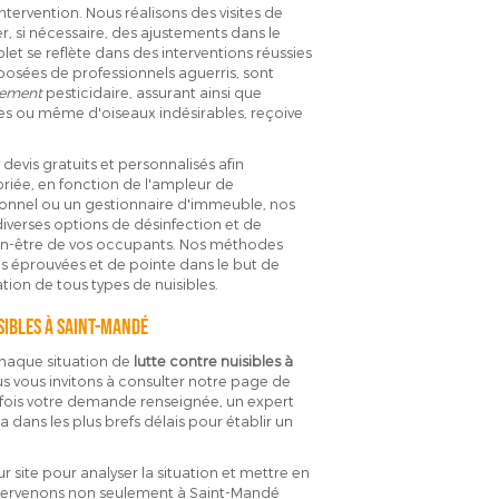
intervention. Nous réalisons des visites de
r, si nécessaire, des ajustements dans le
 se reflète dans des interventions réussies
posées de professionnels aguerris, sont
tement
pesticidaire, assurant ainsi que
tes ou même d'oiseaux indésirables, reçoive
devis gratuits et personnalisés afin
priée, en fonction de l'ampleur de
ssionnel ou un gestionnaire d'immeuble, nos
diverses options de désinfection et de
 bien-être de vos occupants. Nos méthodes
ues éprouvées et de pointe dans le but de
tion de tous types de nuisibles.
sibles à Saint-Mandé
haque situation de
lutte contre nuisibles à
s vous invitons à consulter notre page de
e fois votre demande renseignée, un expert
 dans les plus brefs délais pour établir un
 site pour analyser la situation et mettre en
tervenons non seulement à Saint-Mandé