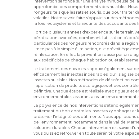
intervention se fonde sur une analyse minutieuse de l
approfondie des comportements des nuisibles. Nous i
rongeurs, tels que les rats et souris, que pour traiter 
volatiles. Notre savoir-faire s'appuie sur des méthod
la fois l'écosystème et la sécurité des occupants des l
Fort de plusieurs années d'expérience sur le terrain, 
dératisation avancées, combinant l'utilisation d'appâ
particularités des rongeurs rencontrés dans la régio
limite pas à la simple élimination, elle prévoit égaleme
réinfestation. En effet, la prévention passe par un dia
aux spécificités de chaque habitation ou établissemen
Le traitement des nuisibles s'appuie également sur de
efficacement les insectes indésirables, qu'il s'agisse d
insectes nuisibles. Nos méthodes de désinfection compl
l'application de produits écologiques et des contrôle
définitive. Chaque étape est réalisée avec rigueur et
environnementales, assurant ainsi un environnement sa
La polyvalence de nos interventions s'étend également
traitement du bois contre les insectes xylophages et
préserver l'intégrité des bâtiments. Nous appliquon
de l'environnement, notamment dans le Val-de-Marne 
solutions durables. Chaque intervention est suivie d'u
vous puissiez retrouver en toute sérénité votre espace 