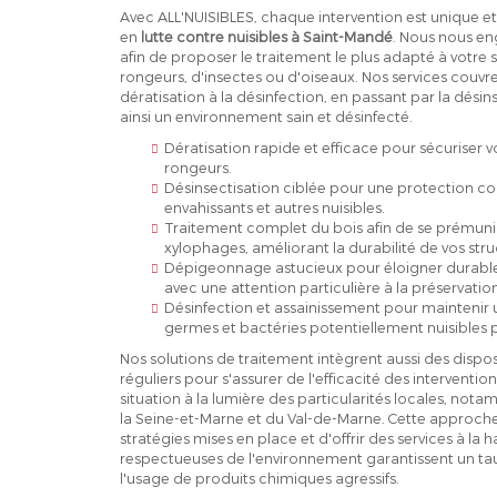
Avec ALL'NUISIBLES, chaque intervention est unique 
en
lutte contre nuisibles à Saint-Mandé
. Nous nous en
afin de proposer le traitement le plus adapté à votre
rongeurs, d'insectes ou d'oiseaux. Nos services couvre
dératisation à la désinfection, en passant par la dési
ainsi un environnement sain et désinfecté.
Dératisation rapide et efficace pour sécuriser vo
rongeurs.
Désinsectisation ciblée pour une protection cont
envahissants et autres nuisibles.
Traitement complet du bois afin de se prémunir 
xylophages, améliorant la durabilité de vos stru
Dépigeonnage astucieux pour éloigner durableme
avec une attention particulière à la préservatio
Désinfection et assainissement pour maintenir 
germes et bactéries potentiellement nuisibles p
Nos solutions de traitement intègrent aussi des disposi
réguliers pour s'assurer de l'efficacité des interventi
situation à la lumière des particularités locales, no
la Seine-et-Marne et du Val-de-Marne. Cette approch
stratégies mises en place et d'offrir des services à la
respectueuses de l'environnement garantissent un tau
l'usage de produits chimiques agressifs.