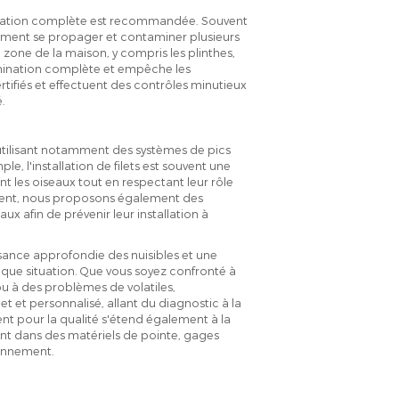
ctisation complète est recommandée. Souvent
dement se propager et contaminer plusieurs
zone de la maison, y compris les plinthes,
limination complète et empêche les
rtifiés et effectuent des contrôles minutieux
.
 utilisant notamment des systèmes de pics
e, l'installation de filets est souvent une
t les oiseaux tout en respectant leur rôle
iment, nous proposons également des
ux afin de prévenir leur installation à
sance approfondie des nuisibles et une
ue situation. Que vous soyez confronté à
ou à des problèmes de volatiles,
et personnalisé, allant du diagnostic à la
t pour la qualité s'étend également à la
ent dans des matériels de pointe, gages
ronnement.