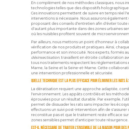
En complément de nos méthodes classiques, nous inn
technologies telles que des dispositifs holographiques
Ces innovations permettent de suivre en temps réel l'e
interventions si nécessaire. Nous assurons égaleme
proposant des conseils d'entretien afin d'éviter toute
d'autant plus importante dans des zones urbaines se
où les nuisibles profitent souvent de microenvironne
Par ailleurs, nous mettons un point d'honneur à colla
vérification de nos produits et pratiques. Ainsi, chaque
performance et son innocuité. Nos experts, formés a
désinsectisation
, travaillent en étroite collaboration a
tous nos traitements respectent les réglementations 
Marne, la Seine et la Seine-et-Marne. Cette collaborati
une intervention professionnelle et sécurisée.
Quelle technique est la plus efficace pour éliminer les rats à
La dératisation requiert une approche adaptée, com
l'environnement. Les appâts contrôlés et les méthode
éprouvées pour un résultat durable. Par exemple, l'uti
permet de dissuader les rats sans impacter les écos
effectuons un suivi post-intervention afin de s'assure
reconstitue pas et que le traitement reste efficace sur
zones sensibles permet d'anticiper toute résurgence.
Est-il nécessaire de traiter l'ensemble de la maison pour des p