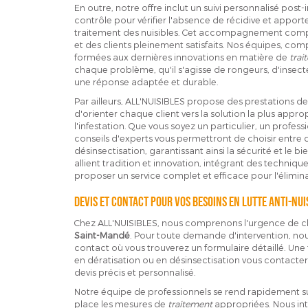
En outre, notre offre inclut un suivi personnalisé post-
contrôle pour vérifier l'absence de récidive et apporte
traitement des nuisibles. Cet accompagnement complet
et des clients pleinement satisfaits. Nos équipes, com
formées aux dernières innovations en matière de
trai
chaque problème, qu'il s'agisse de rongeurs, d'insec
une réponse adaptée et durable.
Par ailleurs, ALL'NUISIBLES propose des prestations de 
d'orienter chaque client vers la solution la plus appro
l'infestation. Que vous soyez un particulier, un profe
conseils d'experts vous permettront de choisir entre 
désinsectisation, garantissant ainsi la sécurité et le
allient tradition et innovation, intégrant des techniq
proposer un service complet et efficace pour l'élimina
Devis et contact pour vos besoins en lutte anti-nui
Chez ALL'NUISIBLES, nous comprenons l'urgence de c
Saint-Mandé
. Pour toute demande d'intervention, nou
contact où vous trouverez un formulaire détaillé. Un
en dératisation ou en désinsectisation vous contactera
devis précis et personnalisé.
Notre équipe de professionnels se rend rapidement sur
place les mesures de
traitement
appropriées. Nous in