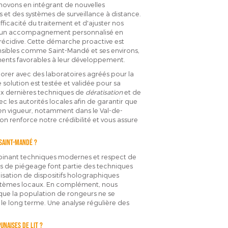
ovons en intégrant de nouvelles
 et des systèmes de surveillance à distance.
fficacité du traitement et d'ajuster nos
nt un accompagnement personnalisé en
 récidive. Cette démarche proactive est
nsibles comme Saint-Mandé et ses environs,
ments favorables à leur développement.
borer avec des laboratoires agréés pour la
 solution est testée et validée pour sa
ux dernières techniques de
dératisation
et de
vec les autorités locales afin de garantir que
en vigueur, notamment dans le Val-de-
on renforce notre crédibilité et vous assure
 Saint-Mandé ?
binant techniques modernes et respect de
s de piégeage font partie des techniques
lisation de dispositifs holographiques
ystèmes locaux. En complément, nous
r que la population de rongeurs ne se
 le long terme. Une analyse régulière des
unaises de lit ?