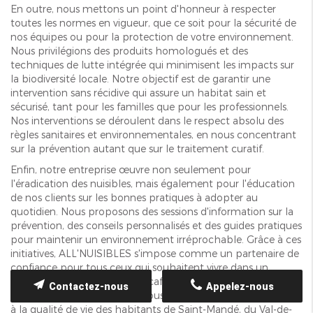
En outre, nous mettons un point d'honneur à respecter
toutes les normes en vigueur, que ce soit pour la sécurité de
nos équipes ou pour la protection de votre environnement.
Nous privilégions des produits homologués et des
techniques de lutte intégrée qui minimisent les impacts sur
la biodiversité locale. Notre objectif est de garantir une
intervention sans récidive qui assure un habitat sain et
sécurisé, tant pour les familles que pour les professionnels.
Nos interventions se déroulent dans le respect absolu des
règles sanitaires et environnementales, en nous concentrant
sur la prévention autant que sur le traitement curatif.
Enfin, notre entreprise œuvre non seulement pour
l'éradication des nuisibles, mais également pour l'éducation
de nos clients sur les bonnes pratiques à adopter au
quotidien. Nous proposons des sessions d'information sur la
prévention, des conseils personnalisés et des guides pratiques
pour maintenir un environnement irréprochable. Grâce à ces
initiatives, ALL'NUISIBLES s'impose comme un partenaire de
confiance pour tous ceux qui souhaitent vivre dans un
espace exempt de punaises, cafards, rats, guêpes, frelons ou
Contactez-nous
Appelez-nous
tout autre insecte nuisible. Nous sommes fiers de contribuer
à la qualité de vie des habitants de Saint-Mandé, du Val-de-