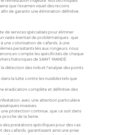
 une réinfestation majeure. Nos techniques
 ainsi que l'examen visuel des recoins
fin de garantir une élimination définitive.
 de services spécialisés pour éliminer
 un vaste éventail de problématiques : que
 à une colonisation de cafards, à une
lèmes persistants liés aux rongeurs, nous
renons en compte les spécificités de chaque
quartiers historiques de SAINT-MANDÉ.
la détection des nids et l'analyse des points
dans la lutte contre les nuisibles tels que
ne éradication complète et définitive des
éinfestation, avec une attention particulière
siatiques invasives.
r une protection continue, que ce soit dans
 proche de la Seine.
s des prestations spécifiques pour des cas
t des cafards, garantissant ainsi une prise