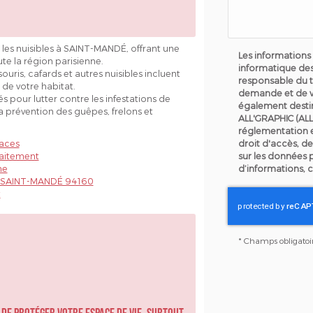
e les nuisibles à SAINT-MANDÉ, offrant une
Les informations 
te la région parisienne.
informatique des
uris, cafards et autres nuisibles incluent
responsable du t
 de votre habitat.
demande et de v
 pour lutter contre les infestations de
également destin
la prévention des guêpes, frelons et
ALL'GRAPHIC (ALL
réglementation 
caces
droit d'accès, de
raitement
sur les données 
ne
d’informations, 
d, SAINT-MANDÉ 94160
t
*
Champs obligatoi