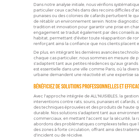
Dans notre analyse initiale, nous vérifions systématiq
particulier ceux cachés dans des recoins difficiles d'ac
punaises ou des colonies de cafards perturbent le quo
de rétablir un environnement serein. Notre diagnostic 
tradition et innovation pour garantir une prise en cha
engagement se traduit également par des conseils avis
habitat, permettant d'éviter toute réapparition de ron
renforçant ainsi la confiance que nos clients placent e
De plus, en intégrant les dernières avancées technol
chaque cas particulier, nous sommes en mesure de pr
s'adaptent tant aux petites résidences qu'aux grands
est essentielle dans une ville comme Paris, où la diversit
urbaine demandent une réactivité et une expertise sans
Bénéficiez de solutions professionnelles et effica
Avec l'approche intégrée de ALL'NUISIBLES, la gestion d
interventions contre rats, souris, punaises et cafards,
des techniques éprouvées et des produits de haute qu
durable. Nos solutions s'adaptent tant aux environne
commerciaux, en mettant l'accent sur la sécurité, la rap
abordons des problématiques complexes telles que l
des zones à forte circulation, offrant ainsi des traitem
d'incident ou de récidive.