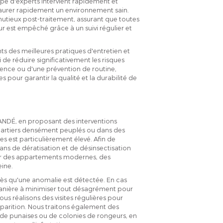
pe d'experts intervient rapidement et
aurer rapidement un environnement sain.
tieux post-traitement, assurant que toutes
ur est empêché grâce à un suivi régulier et
 des meilleures pratiques d'entretien et
 de réduire significativement les risques
urgence ou d'une prévention de routine,
 pour garantir la qualité et la durabilité de
ANDÉ, en proposant des interventions
quartiers densément peuplés ou dans des
les est particulièrement élevé. Afin de
ns de dératisation et de désinsectisation
our des appartements modernes, des
ine.
dès qu'une anomalie est détectée. En cas
anière à minimiser tout désagrément pour
ous réalisons des visites régulières pour
éapparition. Nous traitons également des
ds de punaises ou de colonies de rongeurs, en