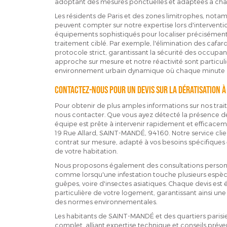
adoptant des mesures ponctuelles et adaptées à chaq
Les résidents de Paris et des zones limitrophes, notam
peuvent compter sur notre expertise lors d'interventi
équipements sophistiqués pour localiser précisément l
traitement ciblé. Par exemple, l'élimination des cafar
protocole strict, garantissant la sécurité des occupant
approche sur mesure et notre réactivité sont particu
environnement urbain dynamique où chaque minute c
Contactez-nous pour un devis sur la dératisation 
Pour obtenir de plus amples informations sur nos trait
nous contacter. Que vous ayez détecté la présence de 
équipe est prête à intervenir rapidement et efficace
19 Rue Allard, SAINT-MANDÉ, 94160. Notre service client
contrat sur mesure, adapté à vos besoins spécifiques 
de votre habitation.
Nous proposons également des consultations personn
comme lorsqu'une infestation touche plusieurs espèces 
guêpes, voire d'insectes asiatiques. Chaque devis est
particulière de votre logement, garantissant ainsi une
des normes environnementales.
Les habitants de SAINT-MANDÉ et des quartiers paris
complet, alliant expertise technique et conseils préven