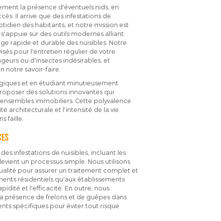
uement la présence d'éventuels nids, en
cès. Il arrive que des infestations de
tidien des habitants, et notre mission est
s'appuie sur des outils modernes alliant
rge rapide et durable des nuisibles. Notre
és pour l'entretien régulier de votre
geurs ou d'insectes indésirables, et
n notre savoir-faire.
ogiques et en étudiant minutieusement
oposer des solutions innovantes qui
 ensembles immobiliers. Cette polyvalence
é architecturale et l'intensité de la vie
 faille.
ces
es infestations de nuisibles, incluant les
 devient un processus simple. Nous utilisons
alité pour assurer un traitement complet et
ments résidentiels qu'aux établissements
idité et l'efficacité. En outre, nous
a présence de frelons et de guêpes dans
ents spécifiques pour éviter tout risque