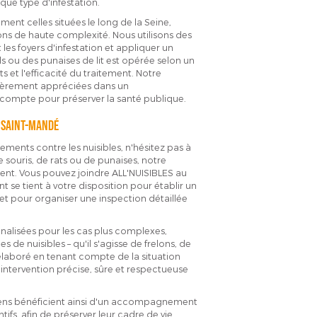
ue type d'infestation.
ment celles situées le long de la Seine,
ons de haute complexité. Nous utilisons des
es foyers d'infestation et appliquer un
ds ou des punaises de lit est opérée selon un
s et l'efficacité du traitement. Notre
lièrement appréciées dans un
ompte pour préserver la santé publique.
à SAINT-MANDÉ
ements contre les nuisibles, n'hésitez pas à
souris, de rats ou de punaises, notre
ment. Vous pouvez joindre ALL'NUISIBLES au
 se tient à votre disposition pour établir un
et pour organiser une inspection détaillée
alisées pour les cas plus complexes,
de nuisibles – qu'il s'agisse de frelons, de
 élaboré en tenant compte de la situation
 intervention précise, sûre et respectueuse
iens bénéficient ainsi d'un accompagnement
tifs, afin de préserver leur cadre de vie