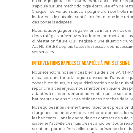
en charge globale de toutes les nuisances. Notre équi
s'appuie sur une méthodologie éprouvée afin de rest
Chaque intervention s'accompagne d'un contrôle minu
les formes de nuisibles sont éliminées et que leur reto
des conseils adaptés.
Nous nous engageons également à informer nos clients
des stratégies préventives à adopter, permettant ainsi
d'infestation future. Qu'il s'agisse d'une situation d'
ALL'NUISIBLES déploie toutes les ressources nécessaires
ses services.
Interventions rapides et adaptées à Paris et Seine
Nous étendons nos services bien au-delà de SAINT-M
efficaces dans toute la région parisienne. Dans des 
zones historiques, le risque d'infestation par les nuisib
répondre à ces enjeux, nous mettons en œuvre des pla
adaptés à différents environnements, que ce soit p
bâtiments anciens ou des résidences proches de la Se
Nos équipes interviennent avec rapidité et précision 
d'urgence, nos interventions sont coordonnées de m
les habitants. Dans le cadre de nos contrats de suivi, n
surveiller l'activité des nuisibles et anticiper toute r
situations particulières, telles que la présence de ni