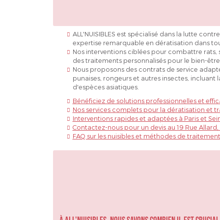
ALL'NUISIBLES est spécialisé dans la lutte contr
expertise remarquable en dératisation dans tou
Nos interventions ciblées pour combattre rats, so
des traitements personnalisés pour le bien-être
Nous proposons des contrats de service adaptés
punaises, rongeurs et autres insectes, incluant 
d'espèces asiatiques.
Bénéficiez de solutions professionnelles et effi
Nos services complets pour la dératisation et t
Interventions rapides et adaptées à Paris et Sei
Contactez-nous pour un devis au 19 Rue Allar
FAQ sur les nuisibles et méthodes de traitemen