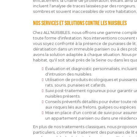
efficacement la chaîne de prolifération, évitant ainsi
incluent l'analyse de traces laissées par des rongeurs,
sombres et souvent inaccessibles de votre habitation, a
Nos services et solutions contre les nuisibles
Chez ALL'NUISIBLES, nous offrons une gamme complète
toute forme d'infestation. Nos interventions couvrent
vous soyez confronté à la présence de punaises de lit,
dératisation dans un immeuble parisien ou à des prob
avons la solution adaptée à chaque situation. Nous p
habitat, qu'il soit situé près de la Seine ou dans les 
Évaluation et diagnostic personnalisés, incluant 
d'intrusion des nuisibles.
Utilisation de produits écologiques et puissants 
rats, souris, punaises et cafards.
Suivi post-traitement rigoureux pour garantir u
nuisibles présents.
Conseils préventifs détaillés pour éviter toute r
aux risques liés aux frelons, guêpes ou espèces a
Mise en place d'un contrat de suivi pour assure
un appartement parisien ou dans une résidence
En plus de nos traitements classiques, nous proposon
particuliers, comme le traitement des punaises de lit e