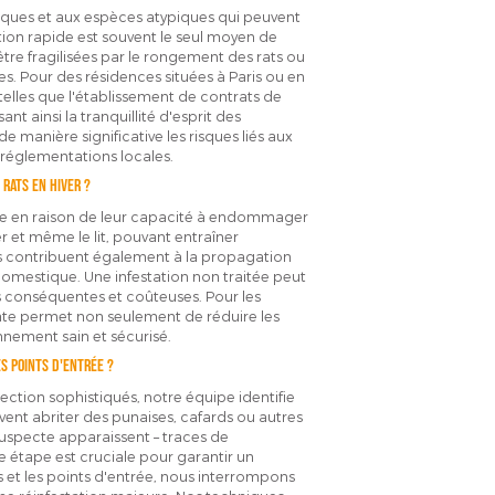
tiques et aux espèces atypiques qui peuvent
tion rapide est souvent le seul moyen de
tre fragilisées par le rongement des rats ou
les. Pour des résidences situées à Paris ou en
elles que l'établissement de contrats de
ant ainsi la tranquillité d'esprit des
 manière significative les risques liés aux
 réglementations locales.
 rats en hiver ?
use en raison de leur capacité à endommager
r et même le lit, pouvant entraîner
Ils contribuent également à la propagation
omestique. Une infestation non traitée peut
s conséquentes et coûteuses. Pour les
te permet non seulement de réduire les
nement sain et sécurisé.
s points d'entrée ?
tection sophistiqués, notre équipe identifie
uvent abriter des punaises, cafards ou autres
 suspecte apparaissent – traces de
 étape est cruciale pour garantir un
s et les points d'entrée, nous interrompons