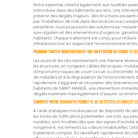
Notre expertise s'étend également aux nuisibles asia
s'introduire dans des bâtiments anciens. Une interven
prévenir des dégâts majeurs : des structures peuvent ê
par l'installation de nids dans des endroits inaccessib
périphérie, nous proposons des solutions sur mesure t
suivi réguliers et des interventions d'urgence, garantiss
habitants. Chaque traitement est conçu pour réduire de
infestations tout en respectant l'environnement et les
Pourquoi traiter immédiatement une infestation de souris et de
Les souris et les rats représentent une menace série
les structures, en rongeant câbles électriques, mobilie
d'importants risques de court-circuit ou d'incendie. 
de maladies et à la dégradation de l'environnement d
rapidement s'aggraver et nécessiter des intervention
habitants de SAINT-MANDÉ, une intervention immédia
dégâts matériels mais également d'assurer un environ
Comment notre diagnostic permet-il de détecter les nids et le
À l'aide d'analyses minutieuses et de dispositifs de dé
les zones de nidification potentielles. Les nids, qui pe
nuisibles, sont localisés dès que des signes d'activité
rongement, excréments ou odeurs inhabituelles. Cette
traitement complet. En identifiant rapidement les nid