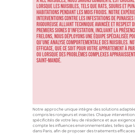
À ALL'NUISIBLES, nous savons combien il est crucia
lorsque les nuisibles, tels que rats, souris et pu
habitations pendant les mois froids. Notre expéri
interventions contre les infestations de punaises
rigoureuse alliant technique avancée et respect de
premiers signes d'infestation, incluant la présenc
frelons, nous déployons une équipe spécialisée po
qu'une analyse comportementale des nuisibles. No
efficace, que ce soit pour votre appartement à Pari
ou lorsque des problèmes complexes apparaissent
SAINT-MANDÉ.
Notre approche unique intègre des solutions adaptées
compris les rongeurs et insectes. Chaque interventio
spécificités de votre lieu de résidence et aux exigence
compte les influences environnementales, telles que l
dans Paris, afin de proposer des traitements efficaces