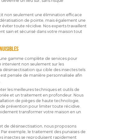
devienne un lieu sûr, sans risque
tit non seulement une élimination efficace
ne dératisation de pointe, mais également une
viter toute récidive. Nos experts travaillent
nt sain et sécurisé dans votre maison tout
nuisibles
on une gamme complète de services pour
e intervient non seulement sur les
la désinsectisation qui cible des insectes tels
n est pensée de manière personnalisée afin
.
r les meilleures techniques et outils de
priée et un traitement en profondeur. Nous
stallation de pièges de haute technologie,
de prévention pour limiter toute récidive.
apidement transformer votre maison en un
et de désinsectisation, nous proposons
 Par exemple, le traitement des punaises de
ces insectes se reproduisent rapidement