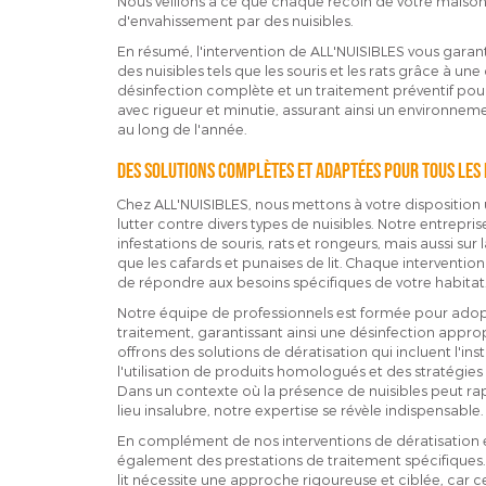
Nous veillons à ce que chaque recoin de votre maison 
d'envahissement par des nuisibles.
En résumé, l'intervention de ALL'NUISIBLES vous garan
des nuisibles tels que les souris et les rats grâce à u
désinfection complète et un traitement préventif pour é
avec rigueur et minutie, assurant ainsi un environneme
au long de l'année.
Des solutions complètes et adaptées pour tous les 
Chez ALL'NUISIBLES, nous mettons à votre dispositi
lutter contre divers types de nuisibles. Notre entrepris
infestations de souris, rats et rongeurs, mais aussi sur 
que les cafards et punaises de lit. Chaque interventio
de répondre aux besoins spécifiques de votre habitat
Notre équipe de professionnels est formée pour adopte
traitement, garantissant ainsi une désinfection appro
offrons des solutions de dératisation qui incluent l'in
l'utilisation de produits homologués et des stratégies 
Dans un contexte où la présence de nuisibles peut r
lieu insalubre, notre expertise se révèle indispensable.
En complément de nos interventions de dératisation 
également des prestations de traitement spécifiques.
lit nécessite une approche rigoureuse et ciblée, car 