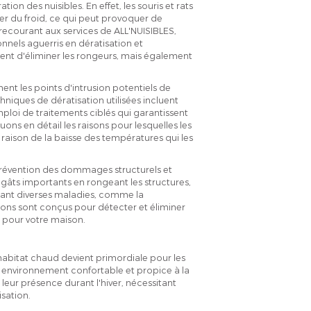
tion des nuisibles. En effet, les souris et rats
er du froid, ce qui peut provoquer de
ecourant aux services de ALL'NUISIBLES,
nnels aguerris en dératisation et
nt d'éliminer les rongeurs, mais également
nt les points d'intrusion potentiels de
hniques de dératisation utilisées incluent
emploi de traitements ciblés qui garantissent
uons en détail les raisons pour lesquelles les
n raison de la baisse des températures qui les
prévention des dommages structurels et
dégâts importants en rongeant les structures,
lant diverses maladies, comme la
isons sont conçus pour détecter et éliminer
 pour votre maison.
habitat chaud devient primordiale pour les
n environnement confortable et propice à la
eur présence durant l'hiver, nécessitant
sation.