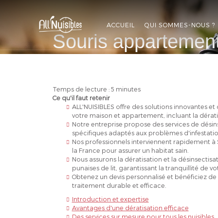
ALL'NUISIBLES
ACCUEIL
QUI SOMMES-NOUS ?
Souris appartement
APPELEZ-NOUS
DEVIS GRATUIT
Temps de lecture : 5 minutes
Ce qu'il faut retenir
ALL'NUISIBLES offre des solutions innovantes et
votre maison et appartement, incluant la dératis
Notre entreprise propose des services de désins
spécifiques adaptés aux problèmes d'infestatio
Nos professionnels interviennent rapidement à 
la France pour assurer un habitat sain.
Nous assurons la dératisation et la désinsectisat
punaises de lit, garantissant la tranquillité de vo
Obtenez un devis personnalisé et bénéficiez de 
traitement durable et efficace.
Introduction et expertise
Avantages d'une dératisation efficace
Des services sur mesure pour tous les nuisibles