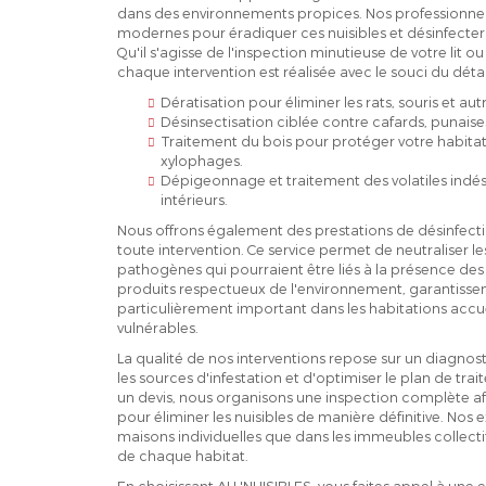
dans des environnements propices. Nos professionne
modernes pour éradiquer ces nuisibles et désinfecter 
Qu'il s'agisse de l'inspection minutieuse de votre lit 
chaque intervention est réalisée avec le souci du détail 
Dératisation pour éliminer les rats, souris et au
Désinsectisation ciblée contre cafards, punaises 
Traitement du bois pour protéger votre habitati
xylophages.
Dépigeonnage et traitement des volatiles indési
intérieurs.
Nous offrons également des prestations de désinfecti
toute intervention. Ce service permet de neutraliser les
pathogènes qui pourraient être liés à la présence des 
produits respectueux de l'environnement, garantissent
particulièrement important dans les habitations accu
vulnérables.
La qualité de nos interventions repose sur un diagnosti
les sources d'infestation et d'optimiser le plan de t
un devis, nous organisons une inspection complète af
pour éliminer les nuisibles de manière définitive. Nos 
maisons individuelles que dans les immeubles collectif
de chaque habitat.
En choisissant ALL'NUISIBLES, vous faites appel à une