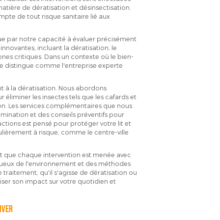
tière de dératisation et désinsectisation.
mpte de tout risque sanitaire lié aux
que par notre capacité à évaluer précisément
innovantes, incluant la dératisation, le
ones critiques. Dans un contexte où le bien-
se distingue comme l'entreprise experte
nt à la dératisation. Nous abordons
éliminer les insectes tels que les cafards et
ison. Les services complémentaires que nous
amination et des conseils préventifs pour
tions est pensé pour protéger votre lit et
lièrement à risque, comme le centre-ville
sent que chaque intervention est menée avec
ectueux de l'environnement et des méthodes
traitement, qu'il s'agisse de dératisation ou
miser son impact sur votre quotidien et
iver