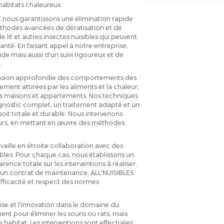
 habitats chaleureux.
, nous garantissons une élimination rapide
méthodes avancées de dératisation et de
e lit et autres insectes nuisibles qui peuvent
é. En faisant appel à notre entreprise,
de mais aussi d'un suivi rigoureux et de
.
hension approfondie des comportements des
rement attirées par les aliments et la chaleur,
les maisons et appartements. Nos techniques
agnostic complet, un traitement adapté et un
 soit totale et durable. Nous intervenons
geurs, en mettant en œuvre des méthodes
vaille en étroite collaboration avec des
ibles. Pour chaque cas, nous établissons un
rence totale sur les interventions à réaliser.
 un contrat de maintenance, ALL'NUISIBLES
efficacité et respect des normes
ise et l'innovation dans le domaine du
nt pour éliminer les souris ou rats, mais
 habitat. Les interventions sont effectuées