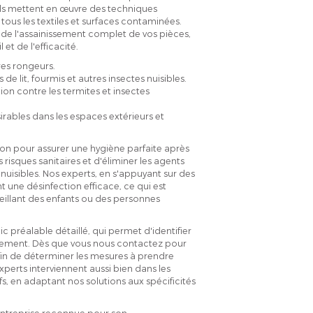
ls mettent en œuvre des techniques
tous les textiles et surfaces contaminées.
ou de l'assainissement complet de vos pièces,
et de l'efficacité.
tres rongeurs.
de lit, fourmis et autres insectes nuisibles.
on contre les termites et insectes
rables dans les espaces extérieurs et
on pour assurer une hygiène parfaite après
 risques sanitaires et d'éliminer les agents
nuisibles. Nos experts, en s'appuyant sur des
 une désinfection efficace, ce qui est
eillant des enfants ou des personnes
c préalable détaillé, qui permet d'identifier
raitement. Dès que vous nous contactez pour
in de déterminer les mesures à prendre
experts interviennent aussi bien dans les
s, en adaptant nos solutions aux spécificités
 entreprise reconnue pour son