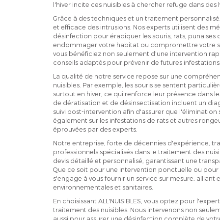
l'hiver incite ces nuisibles à chercher refuge dans des
Grâce à des techniques et un traitement personnalisé
et efficace des intrusions. Nos experts utilisent des 
désinfection pour éradiquer les souris, rats, punaises d
endommager votre habitat ou compromettre votre sant
vous bénéficiez non seulement d'une intervention rapi
conseils adaptés pour prévenir de futures infestations
La qualité de notre service repose sur une compré
nuisibles. Par exemple, les souris se sentent particuliè
surtout en hiver, ce qui renforce leur présence dans 
de dératisation et de désinsectisation incluent un di
suivi post-intervention afin d'assurer que l'élimination
également sur les infestations de rats et autres ron
éprouvées par des experts.
Notre entreprise, forte de décennies d'expérience, tra
professionnels spécialisés dans le traitement des nuis
devis détaillé et personnalisé, garantissant une transpa
Que ce soit pour une intervention ponctuelle ou pour
s'engage à vous fournir un service sur mesure, alliant 
environnementales et sanitaires.
En choisissant ALL'NUISIBLES, vous optez pour l'expert
traitement des nuisibles. Nous intervenons non seuleme
aussi pour assurer une désinfection complète de votre