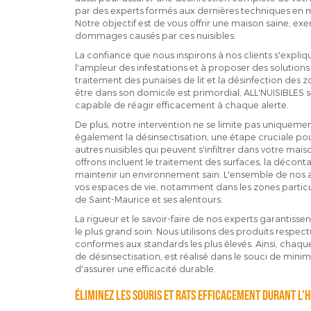
par des experts formés aux dernières techniques en ma
Notre objectif est de vous offrir une maison saine, exe
dommages causés par ces nuisibles.
La confiance que nous inspirons à nos clients s'expli
l'ampleur des infestations et à proposer des solutions 
traitement des punaises de lit et la désinfection des z
être dans son domicile est primordial, ALL'NUISIBLES 
capable de réagir efficacement à chaque alerte.
De plus, notre intervention ne se limite pas uniqueme
également la désinsectisation, une étape cruciale pour 
autres nuisibles qui peuvent s'infiltrer dans votre ma
offrons incluent le traitement des surfaces, la décont
maintenir un environnement sain. L'ensemble de nos ac
vos espaces de vie, notamment dans les zones particu
de Saint-Maurice et ses alentours.
La rigueur et le savoir-faire de nos experts garantis
le plus grand soin. Nous utilisons des produits resp
conformes aux standards les plus élevés. Ainsi, chaque 
de désinsectisation, est réalisé dans le souci de mini
d'assurer une efficacité durable.
Éliminez les souris et rats efficacement durant l'h