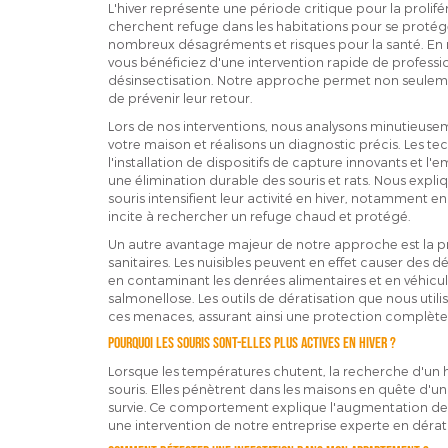
L'hiver représente une période critique pour la proliféra
cherchent refuge dans les habitations pour se protég
nombreux désagréments et risques pour la santé. En r
vous bénéficiez d'une intervention rapide de professio
désinsectisation. Notre approche permet non seuleme
de prévenir leur retour.
Lors de nos interventions, nous analysons minutieuseme
votre maison et réalisons un diagnostic précis. Les tec
l'installation de dispositifs de capture innovants et l'
une élimination durable des souris et rats. Nous expliq
souris intensifient leur activité en hiver, notamment e
incite à rechercher un refuge chaud et protégé.
Un autre avantage majeur de notre approche est la 
sanitaires. Les nuisibles peuvent en effet causer des 
en contaminant les denrées alimentaires et en véhicu
salmonellose. Les outils de dératisation que nous util
ces menaces, assurant ainsi une protection complète
Pourquoi les souris sont-elles plus actives en hiver ?
Lorsque les températures chutent, la recherche d'un 
souris. Elles pénètrent dans les maisons en quête d'u
survie. Ce comportement explique l'augmentation de l
une intervention de notre entreprise experte en dérati