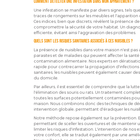
Comment détecter une infestation dans mon appartement ?
Une infestation se manifeste par divers signes, tels qu
traces de rongements sur les meubles et l'apparition
Ces indices, bien que discrets, révèlent la présence d
compromettre la sécurité de votre habitat. Un diagn
efficiente, évitant ainsi l'aggravation des problèmes.
Quels sont les risques sanitaires associés à ces nuisibles ?
La présence de nuisibles dans votre maison n'est pas a
parasites et de maladies qui peuvent affecter la sa
contamination alimentaire. Nos experts en dératisatio
rapide pour contrecarrer la propagation d'infections t
sanitaires, les nuisibles peuvent également causer d
du domicile.
Par ailleurs, il est essentiel de comprendre que la lutte
l'élimination des souris ou rats. Un traitement compl
toutes les surfaces potentiellement contaminées pour
maison. Nous combinons donc des techniques de déra
intervention globale, permettant d'éradiquer les nuisibl
Notre méthode repose également sur la prévention. En
permettant de sceller les ouvertures et de maintenir 
limiter les risques d'infestation. L'intervention de nos 
votre confort, elle se traduit également par une améli