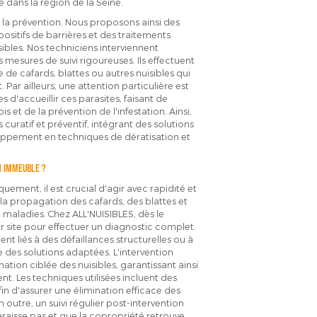
 dans la région de la Seine.
la prévention. Nous proposons ainsi des
positifs de barrières et des traitements
sibles. Nos techniciens interviennent
 mesures de suivi rigoureuses. Ils effectuent
 de cafards, blattes ou autres nuisibles qui
Par ailleurs, une attention particulière est
 d'accueillir ces parasites, faisant de
s et de la prévention de l'infestation. Ainsi,
curatif et préventif, intégrant des solutions
loppement en techniques de dératisation et
n immeuble ?
ement, il est crucial d'agir avec rapidité et
 la propagation des cafards, des blattes et
e maladies. Chez ALL'NUISIBLES, dès le
r site pour effectuer un diagnostic complet.
oient liés à des défaillances structurelles ou à
 des solutions adaptées. L'intervention
ination ciblée des nuisibles, garantissant ainsi
t. Les techniques utilisées incluent des
fin d'assurer une élimination efficace des
 outre, un suivi régulier post-intervention
araisse pas et que la copropriété retrouve