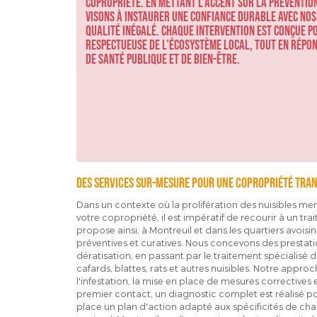
copropriété. En mettant l'accent sur la prévention
visons à instaurer une confiance durable avec nos c
qualité inégalé. Chaque intervention est conçue po
respectueuse de l'écosystème local, tout en répon
de santé publique et de bien-être.
Des services sur-mesure pour une copropriété tran
Dans un contexte où la prolifération des nuisibles men
votre copropriété, il est impératif de recourir à un tr
propose ainsi, à Montreuil et dans les quartiers avois
préventives et curatives. Nous concevons des prestation
dératisation, en passant par le traitement spécialisé d
cafards, blattes, rats et autres nuisibles. Notre appr
l'infestation, la mise en place de mesures correctives 
premier contact, un diagnostic complet est réalisé pou
place un plan d'action adapté aux spécificités de cha