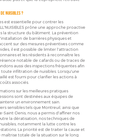
 de nuisibles ?
s est essentielle pour contrer les
. ALL'NUISIBLES prône une approche proactive
dans la structure du bâtiment. La prévention
installation de barrières physiques et
l'accent sur des mesures préventives comme
es, il est possible de limiter l'attraction
nnaires et les résidents à reconnaître les
 présence notable de cafards ou de traces de
ndons aussi des inspections fréquentes afin
r toute infiltration de nuisibles. Lorsqu'une
lé est fourni pour clarifier les actions à
coûts associés.
tions sur les meilleures pratiques
sessions sont destinées aux équipes de
aintenir un environnement sain.
rs sensibles tels que Montreuil, ainsi que
-Saint-Denis, nous a permis d'affiner nos
tre la dératisation, nos techniques de
nuisibles, notamment la lutte contre les
ations. La priorité est de traiter la cause et
aîtrise totale de la situation sur le long