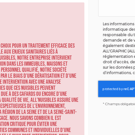
Les informations 
informatique des
responsable du t
demande et de v
 choix pour un traitement efficace des
également destin
e aux enjeux sanitaires liés à
ALL'GRAPHIC (ALL
réglementation 
nuisibles, notre entreprise intervient
droit d'accès, de
sion dans les immeubles, maisons et
sur les données 
 personnel qualifié, notre société
d’informations, 
par le biais d'une dératisation et d'une
e intervention avec une analyse
ies que ces nuisibles peuvent
n due à des cafards ou encore d'une
 qualité de vie, ALL'NUISIBLES assure une
*
Champs obligatoi
espectueuses de l'environnement,
région de la Seine et de la Seine-Saint-
cace. Nous savons combien il est
tion critique pour éviter une
ties communes et individuelles d'une