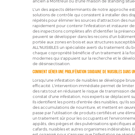
ancien à Montreuil ou d'une maison de standing située
L'un des aspects déterminants de notre approche est 
solutions de contrôle qui consistent à installer des dis
répétés pour éliminer les sources d'attraction des nui
rapidement pour contenir l'infestation et instaurer des
des inspections complètes afin d'identifier la présence
peuvent se développer dans les recoins d'un bâtiment. 
portée aux zones en bois et aux structures susceptibles
ALL'NUISIBLES un spécialiste averti du traitement du boi
chaque copropriété bénéficie d'un traitement à la fois 
modernes qui s'appuient sur la recherche et le déve
de désinsectisation.
Comment gérer une prolifération soudaine de nuisibles dans u
Lorsqu'une infestation de nuisibles se développe brusqu
efficacité. L'intervention immédiate permet de limiter
des rats tout en réduisant le risque de transmission d
constat d'une infestation, nos experts se déplacent su
Ils identifient les points d'entrée des nuisibles, qu'ils s
des accumulations de nourriture, et mettent en œuvre
passe par l'utilisation de produits certifiés et une élim
un traitement sûr pour les occupants et l'environnemen
appâts, des pièges et des pulvérisations spécifiques a
cafards, nuisibles et autres organismes indésirables. En
est organisé pour s'assurer que l'infestation ne réapp