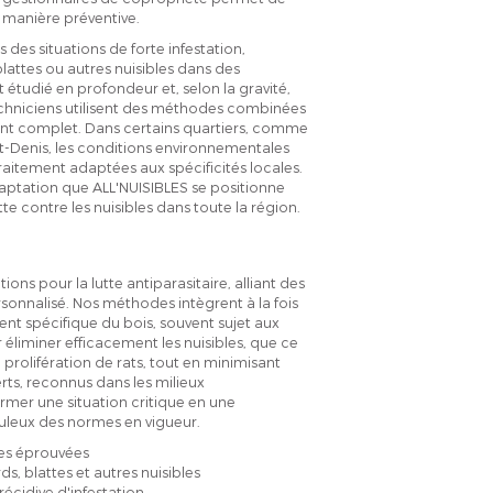
e manière préventive.
 des situations de forte infestation,
attes ou autres nuisibles dans des
étudié en profondeur et, selon la gravité,
echniciens utilisent des méthodes combinées
ent complet. Dans certains quartiers, comme
t-Denis, les conditions environnementales
raitement adaptées aux spécificités locales.
daptation que ALL'NUISIBLES se positionne
 contre les nuisibles dans toute la région.
s pour la lutte antiparasitaire, alliant des
rsonnalisé. Nos méthodes intègrent à la fois
ent spécifique du bois, souvent sujet aux
 éliminer efficacement les nuisibles, que ce
a prolifération de rats, tout en minimisant
rts, reconnus dans les milieux
ormer une situation critique en une
puleux des normes en vigueur.
ues éprouvées
s, blattes et autres nuisibles
récidive d'infestation