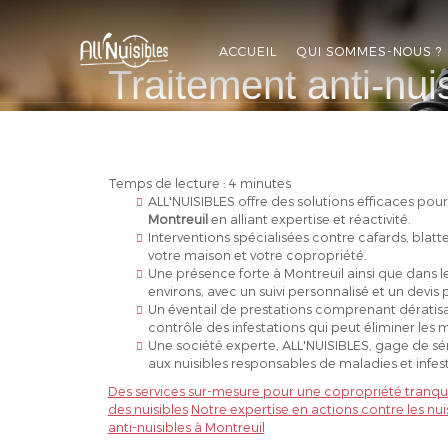
ALL'NUISIBLES
ACCUEIL
QUI SOMMES-NOUS ?
Traitement anti-nui
APPELEZ-NOUS
DEVIS GRATUIT
Temps de lecture : 4 minutes
ALL'NUISIBLES offre des solutions efficaces pour
Montreuil
en alliant expertise et réactivité.
Interventions spécialisées contre cafards, blatte
votre maison et votre copropriété.
Une présence forte à Montreuil ainsi que dans le
environs, avec un suivi personnalisé et un devis p
Un éventail de prestations comprenant dératisat
contrôle des infestations qui peut éliminer les 
Une société experte, ALL'NUISIBLES, gage de séri
aux nuisibles responsables de maladies et infest
Des services sur-mesure pour une copropriété tranqui
des nuisibles
Notre expertise en actions contre les nui
anti-nuisibles à Montreuil