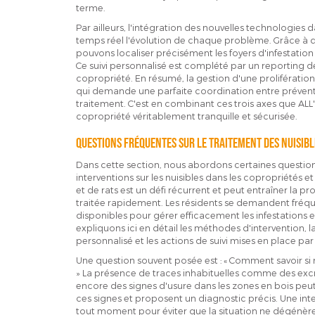
terme.
Par ailleurs, l'intégration des nouvelles technologies 
temps réel l'évolution de chaque problème. Grâce à d
pouvons localiser précisément les foyers d'infestatio
Ce suivi personnalisé est complété par un reporting dé
copropriété. En résumé, la gestion d'une prolifération 
qui demande une parfaite coordination entre préventio
traitement. C'est en combinant ces trois axes que ALL'
copropriété véritablement tranquille et sécurisée.
Questions fréquentes sur le traitement des nuisibl
Dans cette section, nous abordons certaines questio
interventions sur les nuisibles dans les copropriétés e
et de rats est un défi récurrent et peut entraîner la pr
traitée rapidement. Les résidents se demandent fréqu
disponibles pour gérer efficacement les infestations
expliquons ici en détail les méthodes d'intervention, 
personnalisé et les actions de suivi mises en place par
Une question souvent posée est : « Comment savoir si
» La présence de traces inhabituelles comme des excr
encore des signes d'usure dans les zones en bois peut 
ces signes et proposent un diagnostic précis. Une int
tout moment pour éviter que la situation ne dégénère e