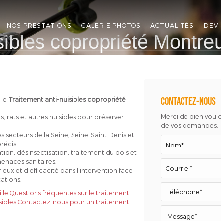
NOS PRESTATIONS
GALERIE PHOTOS
ACTUALITÉS
DEVI
sibles copropriété Montreu
 le
Traitement anti-nuisibles copropriété
Contactez-nous
Merci de bien vouloi
s, rats et autres nuisibles pour préserver
de vos demandes.
s secteurs de la Seine, Seine-Saint-Denis et
récis.
ion, désinsectisation, traitement du bois et
menaces sanitaires.
eux et d'efficacité dans l'intervention face
ations.
lle
Questions fréquentes sur le traitement
sibles
Contactez-nous pour un traitement