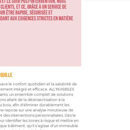
 et le suivi post-intervention, nous
lients, et ce, grâce à un service de
ur être rapide, sécurisée et
dant aux exigences strictes en matière
quille
ace le confort quotidien et la salubrité de
aitement intégré et efficace. ALL'NUISIBLES
inants, un ensemble complet de solutions
s allant de la désinsectisation à la
u bois, afin d'éliminer durablement les
oche repose sur une analyse minutieuse de
et des interventions personnalisées. Dès le
r identifier les zones à risque et mettre en
que bâtiment, qu'il s'agisse d'un immeuble