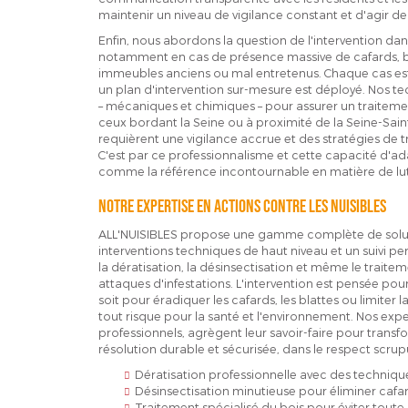
maintenir un niveau de vigilance constant et d'agir d
Enfin, nous abordons la question de l'intervention dans
notamment en cas de présence massive de cafards, bl
immeubles anciens ou mal entretenus. Chaque cas est 
un plan d'intervention sur-mesure est déployé. Nos t
– mécaniques et chimiques – pour assurer un traitem
ceux bordant la Seine ou à proximité de la Seine-Sain
requièrent une vigilance accrue et des stratégies de t
C'est par ce professionnalisme et cette capacité d'a
comme la référence incontournable en matière de lutte
Notre expertise en actions contre les nuisibles
ALL'NUISIBLES propose une gamme complète de solution
interventions techniques de haut niveau et un suivi pe
la dératisation, la désinsectisation et même le traitem
attaques d'infestations. L'intervention est pensée pour
soit pour éradiquer les cafards, les blattes ou limiter l
tout risque pour la santé et l'environnement. Nos expe
professionnels, agrègent leur savoir-faire pour transf
résolution durable et sécurisée, dans le respect scru
Dératisation professionnelle avec des techniq
Désinsectisation minutieuse pour éliminer cafard
Traitement spécialisé du bois pour éviter toute 