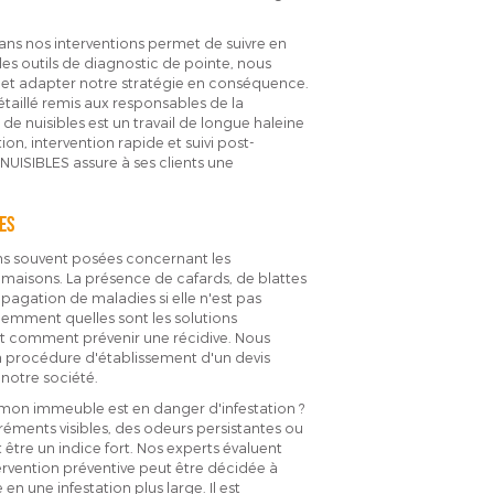
dans nos interventions permet de suivre en
es outils de diagnostic de pointe, nous
n et adapter notre stratégie en conséquence.
taillé remis aux responsables de la
de nuisibles est un travail de longue haleine
n, intervention rapide et suivi post-
NUISIBLES assure à ses clients une
es
ns souvent posées concernant les
t maisons. La présence de cafards, de blattes
opagation de maladies si elle n'est pas
emment quelles sont les solutions
 et comment prévenir une récidive. Nous
la procédure d'établissement d'un devis
 notre société.
 mon immeuble est en danger d'infestation ?
éments visibles, des odeurs persistantes ou
être un indice fort. Nos experts évaluent
ervention préventive peut être décidée à
n une infestation plus large. Il est