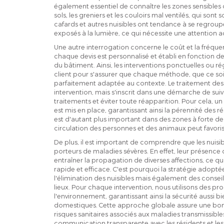
également essentiel de connaître les zones sensibles 
sols, les greniers et les couloirs mal ventilés, qui sont
cafards et autres nuisibles ont tendance à se regrou
exposés à la lumière, ce qui nécessite une attention a
Une autre interrogation concerne le coût et la fréque
chaque devis est personnalisé et établi en fonction de 
du bâtiment. Ainsi, les interventions ponctuelles ou ré
client pour s'assurer que chaque méthode, que ce soit 
parfaitement adaptée au contexte. Le traitement des n
intervention, mais s'inscrit dans une démarche de suivi 
traitements et éviter toute réapparition. Pour cela, 
est mis en place, garantissant ainsi la pérennité des rés
est d'autant plus important dans des zones à forte d
circulation des personnes et des animaux peut favoris
De plus, il est important de comprendre que les nuisibl
porteurs de maladies sévères. En effet, leur présence
entraîner la propagation de diverses affections, ce qu
rapide et efficace. C'est pourquoi la stratégie adopt
l'élimination des nuisibles mais également des conseils
lieux. Pour chaque intervention, nous utilisons des pro
l'environnement, garantissant ainsi la sécurité aussi 
domestiques. Cette approche globale assure une bonne 
risques sanitaires associés aux maladies transmissibles
communication transparente avec les résidents et le