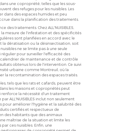
dans une copropriété, telles que les sous-
 souvent des refuges pour les nuisibles. Les
per dans des espaces humides et peu
ccrue dans la planification des traitements.
nce des traitements. Chez ALL'NUISIBLES,
la mesure de l'infestation et des spécificités
gulières sont planifiées en accord avec le
la dératisation ou la désinsectisation, soit
uisibles ne se limite pas à une seule
régulier pour surveiller l'efficacité des
un calendrier de maintenance et de contrôle
ultats obtenus lors de l'intervention. Ce suivi
ensité urbaine comme Montreuil, où la
er la recontamination des espaces traités.
es, tels que les rats et cafards, peuvent être
 dans les maisons et copropriétés peut
i renforce la nécessité d'un traitement
ée par ALL'NUISIBLES inclut non seulement
 pour améliorer l'hygiène et la salubrité des
duits certifiés et respectueux de
bien des habitants que des animaux
maîtrise de la situation et limite les
 par ces nuisibles. Enfin, une
s gestionnaires de copropriété permet de