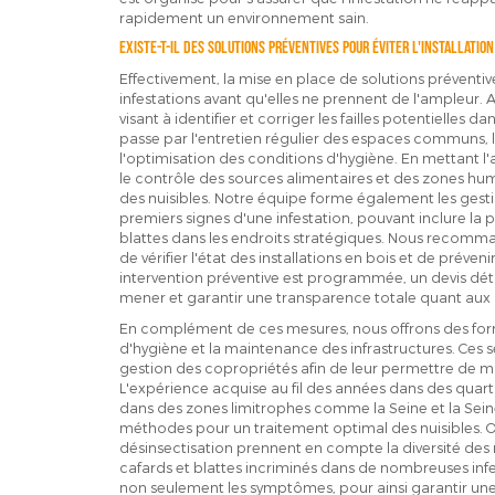
rapidement un environnement sain.
Existe-t-il des solutions préventives pour éviter l'installation
Effectivement, la mise en place de solutions préventive
infestations avant qu'elles ne prennent de l'ampleur
visant à identifier et corriger les failles potentielles 
passe par l'entretien régulier des espaces communs, l'
l'optimisation des conditions d'hygiène. En mettant 
le contrôle des sources alimentaires et des zones humid
des nuisibles. Notre équipe forme également les gestio
premiers signes d'une infestation, pouvant inclure la
blattes dans les endroits stratégiques. Nous recomma
de vérifier l'état des installations en bois et de préveni
intervention préventive est programmée, un devis détail
mener et garantir une transparence totale quant aux 
En complément de ces mesures, nous offrons des forma
d'hygiène et la maintenance des infrastructures. Ces 
gestion des copropriétés afin de leur permettre de m
L'expérience acquise au fil des années dans des quartie
dans des zones limitrophes comme la Seine et la Seine
méthodes pour un traitement optimal des nuisibles. Ou
désinsectisation prennent en compte la diversité des 
cafards et blattes incriminés dans de nombreuses infest
non seulement les symptômes, pour ainsi garantir une m