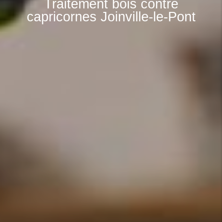
Traitement bois contre
capricornes Joinville-le-Pont