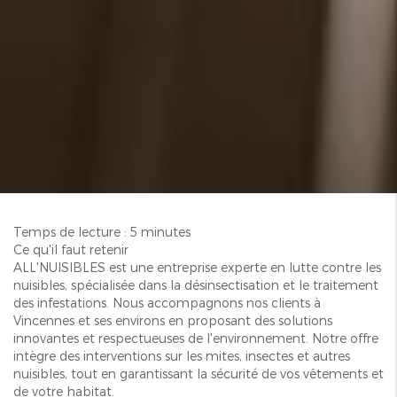
Temps de lecture : 5 minutes
Ce qu'il faut retenir
ALL'NUISIBLES est une entreprise experte en lutte contre les
nuisibles, spécialisée dans la désinsectisation et le traitement
des infestations. Nous accompagnons nos clients à
Vincennes et ses environs en proposant des solutions
innovantes et respectueuses de l'environnement. Notre offre
intègre des interventions sur les mites, insectes et autres
nuisibles, tout en garantissant la sécurité de vos vêtements et
de votre habitat.