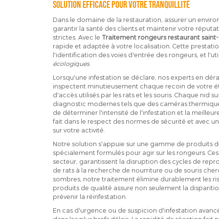
Solution efficace pour votre tranquillité
Dans le domaine de la restauration, assurer un envir
garantir la santé des clients et maintenir votre réputa
strictes. Avec le
Traitement rongeurs restaurant saint
rapide et adaptée à votre localisation. Cette prestatio
l'identification des voies d'entrée des rongeurs, et l'ut
écologiques
.
Lorsqu'une infestation se déclare, nos experts en dérat
inspectent minutieusement chaque recoin de votre éta
d'accès utilisés par les rats et les souris. Chaque nid 
diagnostic modernes tels que des caméras thermique
de déterminer l'intensité de l'infestation et la meille
fait dans le respect des normes de sécurité et avec une 
sur votre activité.
Notre solution s'appuie sur une gamme de produits de
spécialement formulés pour agir sur les rongeurs. Ces 
secteur, garantissent la disruption des cycles de repro
de rats à la recherche de nourriture ou de souris cher
sombres, notre traitement élimine durablement les risq
produits de qualité assure non seulement la dispariti
prévenir la réinfestation.
En cas d'urgence ou de suspicion d'infestation avancé
dans les plus brefs délais. La rapidité de réaction fait 