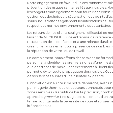
Notre engagement en faveur d'un environnement sain s
prévention des risques sanitaires liés aux nuisibles. 
les rongeurs mais également pour fournir des conseils 
gestion des déchets et la sécurisation des points d'ac
souris, nous traitons également les infestations causée
respect des normes environnementales et sanitaires.
Les retours de nos clients soulignent l'efficacité de no
faisant de ALL'NUISIBLES une entreprise de référence. 
restauration de la confiance et à une relance durable d
créer un environnement où la présence de nuisibles n
la réputation de votre lieu de travail.
En complément, nous offrons des sessions de formation
personnel à identifier les premiers signes d'une infesta
que des traces de pas ou des excréments à l'identifica
permet d'éviter toute propagation des nuisibles. Ces a
de vos services auprès d'une clientèle exigeante.
L'innovation est au cœur de notre démarche, avec un
par imagerie thermique et capteurs connectés pour su
zones sensibles. Ces outils de haute précision, combin
approche
proactive
. Il ne s'agit pas seulement d'un t
terme pour garantir la pérennité de votre établissem
irréprochables.