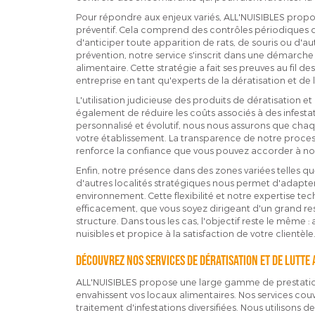
Pour répondre aux enjeux variés, ALL'NUISIBLES propo
préventif. Cela comprend des contrôles périodiques d
d'anticiper toute apparition de rats, de souris ou d'au
prévention, notre service s'inscrit dans une démarche
alimentaire. Cette stratégie a fait ses preuves au fil d
entreprise en tant qu'experts de la dératisation et de la
L'utilisation judicieuse des produits de dératisation et 
également de réduire les coûts associés à des infest
personnalisé et évolutif, nous nous assurons que chaq
votre établissement. La transparence de notre processu
renforce la confiance que vous pouvez accorder à not
Enfin, notre présence dans des zones variées telles qu
d'autres localités stratégiques nous permet d'adapt
environnement. Cette flexibilité et notre expertise te
efficacement, que vous soyez dirigeant d'un grand re
structure. Dans tous les cas, l'objectif reste le même
nuisibles et propice à la satisfaction de votre clientèle
Découvrez nos services de dératisation et de lutte 
ALL'NUISIBLES propose une large gamme de prestations
envahissent vos locaux alimentaires. Nos services couv
traitement d'infestations diversifiées. Nous utilison