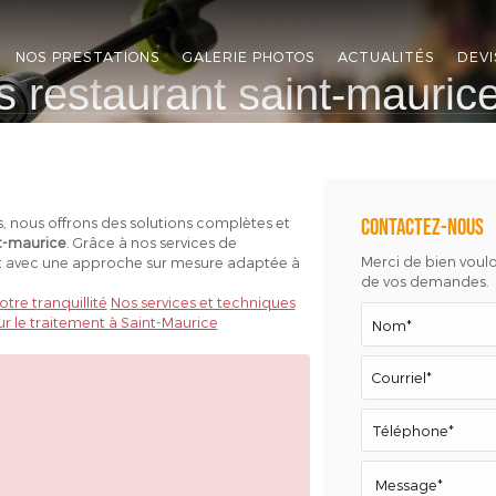
NOS PRESTATIONS
GALERIE PHOTOS
ACTUALITÉS
DEVI
s restaurant saint-mauric
es, nous offrons des solutions complètes et
Contactez-nous
t-maurice
. Grâce à nos services de
Merci de bien vouloi
prit avec une approche sur mesure adaptée à
de vos demandes.
tre tranquillité
Nos services et techniques
r le traitement à Saint-Maurice