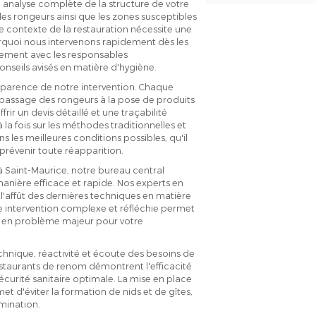
 analyse complète de la structure de votre
es rongeurs ainsi que les zones susceptibles
le contexte de la restauration nécessite une
rquoi nous intervenons rapidement dès les
itement avec les responsables
conseils avisés en matière d'hygiène.
parence de notre intervention. Chaque
e passage des rongeurs à la pose de produits
r un devis détaillé et une traçabilité
a fois sur les méthodes traditionnelles et
s les meilleures conditions possibles, qu'il
 prévenir toute réapparition.
à Saint-Maurice, notre bureau central
anière efficace et rapide. Nos experts en
 l'affût des dernières techniques en matière
ne intervention complexe et réfléchie permet
me en problème majeur pour votre
hnique, réactivité et écoute des besoins de
estaurants de renom démontrent l'efficacité
écurité sanitaire optimale. La mise en place
t d'éviter la formation de nids et de gîtes,
mination.