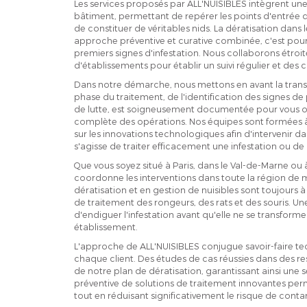
Les services proposés par ALL'NUISIBLES intègrent une
bâtiment, permettant de repérer les points d'entrée d
de constituer de véritables nids. La dératisation dans 
approche préventive et curative combinée, c'est pou
premiers signes d'infestation. Nous collaborons étro
d'établissements pour établir un suivi régulier et des 
Dans notre démarche, nous mettons en avant la trans
phase du traitement, de l'identification des signes d
de lutte, est soigneusement documentée pour vous offri
complète des opérations. Nos équipes sont formées à l
sur les innovations technologiques afin d'intervenir dan
s'agisse de traiter efficacement une infestation ou de
Que vous soyez situé à Paris, dans le Val-de-Marne ou 
coordonne les interventions dans toute la région de m
dératisation et en gestion de nuisibles sont toujours à
de traitement des rongeurs, des rats et des souris. U
d'endiguer l'infestation avant qu'elle ne se transfor
établissement.
L'approche de ALL'NUISIBLES conjugue savoir-faire tec
chaque client. Des études de cas réussies dans des r
de notre plan de dératisation, garantissant ainsi une s
préventive de solutions de traitement innovantes perme
tout en réduisant significativement le risque de conta