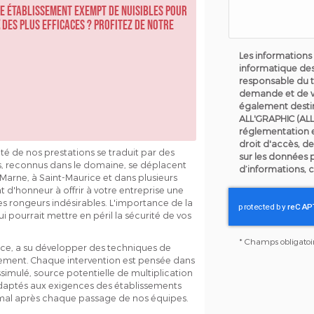
re établissement exempt de nuisibles pour
des plus efficaces ? Profitez de notre
Les informations 
informatique des
responsable du t
demande et de v
également destin
ALL'GRAPHIC (ALL
réglementation 
droit d'accès, de
é de nos prestations se traduit par des
sur les données 
ts, reconnus dans le domaine, se déplacent
d’informations, 
-Marne, à Saint-Maurice et dans plusieurs
t d'honneur à offrir à votre entreprise une
res rongeurs indésirables. L'importance de la
i pourrait mettre en péril la sécurité de vos
*
Champs obligatoi
nce, a su développer des techniques de
nement. Chaque intervention est pensée dans
ssimulé, source potentielle de multiplication
t adaptés aux exigences des établissements
timal après chaque passage de nos équipes.