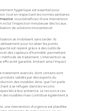
onnement hygiénique est essentiel pour
tion, tout en respectant les normes sanitaires
-maurice
, vous bénéficiez d'une intervention
n inclut l'inspection minutieuse des locaux,
ilisation de solutions innovantes et
isation se mobilisent sans tarder. Ils
blissement pour localiser les points
suspecté est repéré grâce à des outils de
s et des capteurs d'humidité, permettant
ure méthode de traitement. L'intervention se
efficacité garantie, limitant ainsi l'impact
 traitement avancés, dont certains sont
produits, validés par des experts du
duction des nuisibles. Ainsi, que l'on parle
chant à se réfugier dans les recoins
ues liés à leur présence. Le recours à ces
on des nuisibles mais contribue également à
e, une intervention d'urgence est planifiée
partie intégrante de notre service, ce qui