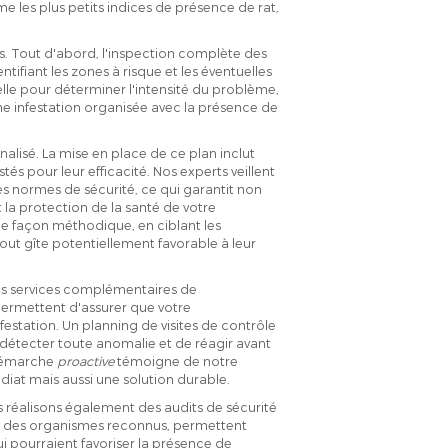
 les plus petits indices de présence de rat,
s. Tout d'abord, l'inspection complète des
tifiant les zones à risque et les éventuelles
elle pour déterminer l'intensité du problème,
ne infestation organisée avec la présence de
alisé. La mise en place de ce plan inclut
tés pour leur efficacité. Nos experts veillent
es normes de sécurité, ce qui garantit non
 la protection de la santé de votre
 de façon méthodique, en ciblant les
 tout gîte potentiellement favorable à leur
s services complémentaires de
 permettent d'assurer que votre
estation. Un planning de visites de contrôle
e détecter toute anomalie et de réagir avant
 démarche
proactive
témoigne de notre
iat mais aussi une solution durable.
s réalisons également des audits de sécurité
par des organismes reconnus, permettent
qui pourraient favoriser la présence de