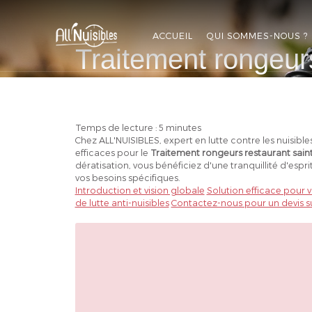
ALL'NUISIBLES
ACCUEIL
QUI SOMMES-NOUS ?
Traitement rongeur
APPELEZ-NOUS
DEVIS GRATUIT
Temps de lecture : 5 minutes
Chez ALL'NUISIBLES, expert en lutte contre les nuisibl
efficaces pour le
Traitement rongeurs restaurant sain
dératisation, vous bénéficiez d'une tranquillité d'es
vos besoins spécifiques.
Introduction et vision globale
Solution efficace pour vo
de lutte anti-nuisibles
Contactez-nous pour un devis su