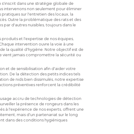
'inscrit dans une stratégie globale de
Nous intervenons non seulement pour éliminer
pratiques sur l'entretien des locaux, la
cès. Outre la problématique des rats et des
s par d'autres nuisibles, toujours dans le
s produits et l'expertise de nos équipes,
Chaque intervention ouvre la voie à une
e la qualité d'hygiène. Notre objectif est de
e vient jamais compromettre la sécurité ou
 et de sensibilisation afin d'aider votre
tion. De la détection des petits indices tels
tion de nids bien dissimulés, notre expertise
ctions préventives renforcent la crédibilité
 usage accru de technologies de détection
rveiller la présence de rongeurs dans les
és à l'expérience de nos experts, offrent une
raitement, mais d'un partenariat sur le long
ent dans des conditions hygiéniques