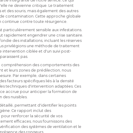
lle ne devienne critique. Le traitement
 et des souris, mais également des autres
 de contamination. Cette approche globale
on continue contre toute résurgence.
st particulièrement sensible aux infestations.
eut rapidement engendrer une crise sanitaire.
die des installations, incluant les réserves
Nous privilégions une méthode de traitement
intervention ciblée et d'un suivi post-
pparaissent pas.
onne compréhension des comportements des
t et leurs zones de prédilection, nous
mesure. Par exemple, dans certaines
es facteurs spécifiques liés à la densité
des techniques d'intervention adaptées. Ces
ance accrue pour anticiper la formation de
n des nuisibles.
illé, permettant d'identifier les points
giène. Ce rapport inclut des
our renforcer la sécurité de vos
raitement efficaces, nous fournissons des
érification des systèmes de ventilation et le
 présence des rongeurs.