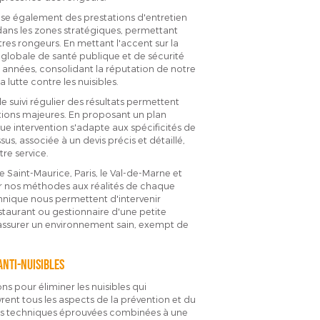
se également des prestations d'entretien
ans les zones stratégiques, permettant
tres rongeurs. En mettant l'accent sur la
 globale de santé publique et de sécurité
es années, consolidant la réputation de notre
 lutte contre les nuisibles.
le suivi régulier des résultats permettent
ations majeures. En proposant un plan
ue intervention s'adapte aux spécificités de
s, associée à un devis précis et détaillé,
re service.
e Saint-Maurice, Paris, le Val-de-Marne et
er nos méthodes aux réalités de chaque
chnique nous permettent d'intervenir
staurant ou gestionnaire d'une petite
 : assurer un environnement sain, exempt de
.
anti-nuisibles
 pour éliminer les nuisibles qui
rent tous les aspects de la prévention et du
s des techniques éprouvées combinées à une