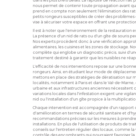
nous permet de contenir toute propagation avant qu'e
prend en compte non seulement l'élimination des rats
petits rongeurs susceptibles de créer des problèmes
vise à sécuriser votre espace en offrant une protecti
Il est à noter que l'environnement de la restauration e
La présence d'un nid de rats ou d'un gîte de souris p
Nos experts procèdent donc à une vérification approfon
alimentaires, les cuisines et les zones de stockage. 
complète qui englobe un diagnostic précis, suivi d'une 
traitement destiné à garantir que les nuisibles ne réa
L'efficacité de nos interventions repose sur une b
rongeurs. Ainsi, en étudiant leur mode de déplacemen
mettons en place des stratégies de dératisation sur 
localités, notamment à Paris et dans le Val-de-Marne, d
urbaine et aux infrastructures anciennes nécessitent 
variations locales dans l'infestation exigent une vigil
nid ou l'installation d'un gîte propice à la multiplicatio
Chaque intervention est accompagnée d'un rapport déta
d'amélioration en termes de sécurité sanitaire et d'hy
recommandations précises sur les mesures à prendre p
installations. En plus de l'utilisation de produits de t
conseils sur l'entretien régulier des locaux, comme la v
contrôle des encombrants qui pourraient favoriser la