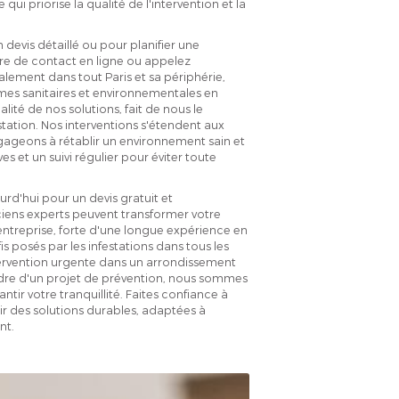
ui priorise la qualité de l'intervention et la
evis détaillé ou pour planifier une
aire de contact en ligne ou appelez
alement dans tout Paris et sa périphérie,
rmes sanitaires et environnementales en
lité de nos solutions, fait de nous le
station. Nos interventions s'étendent aux
gageons à rétablir un environnement sain et
 et un suivi régulier pour éviter toute
rd'hui pour un devis gratuit et
iens experts peuvent transformer votre
entreprise, forte d'une longue expérience en
is posés par les infestations dans tous les
ntervention urgente dans un arrondissement
adre d'un projet de prévention, nous sommes
ntir votre tranquillité. Faites confiance à
ir des solutions durables, adaptées à
nt.