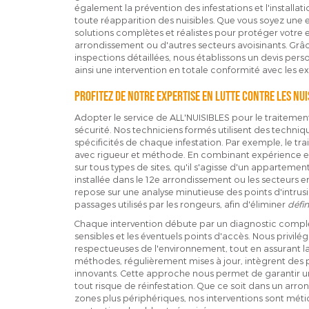
également la prévention des infestations et l'installati
toute réapparition des nuisibles. Que vous soyez une e
solutions complètes et réalistes pour protéger votre 
arrondissement ou d'autres secteurs avoisinants. Grâc
inspections détaillées, nous établissons un devis per
ainsi une intervention en totale conformité avec les ex
Profitez de notre expertise en lutte contre les nui
Adopter le service de ALL'NUISIBLES pour le traitement d
sécurité. Nos techniciens formés utilisent des techni
spécificités de chaque infestation. Par exemple, le tr
avec rigueur et méthode. En combinant expérience et
sur tous types de sites, qu'il s'agisse d'un apparteme
installée dans le 12e arrondissement ou les secteurs 
repose sur une analyse minutieuse des points d'intrusio
passages utilisés par les rongeurs, afin d'éliminer
défin
Chaque intervention débute par un diagnostic compl
sensibles et les éventuels points d'accès. Nous privilég
respectueuses de l'environnement, tout en assurant 
méthodes, régulièrement mises à jour, intègrent des pr
innovants. Cette approche nous permet de garantir une
tout risque de réinfestation. Que ce soit dans un arr
zones plus périphériques, nos interventions sont méti