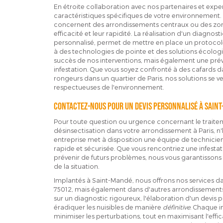
En étroite collaboration avec nos partenaires et exp
caractéristiques spécifiques de votre environnement. N
concernent des arrondissements centraux ou des zone
efficacité et leur rapidité. La réalisation d'un diagnosti
personnalisé, permet de mettre en place un protocole
à des technologies de pointe et des solutions écolog
succès de nos interventions, mais également une prév
infestation. Que vous soyez confronté à des cafards d
rongeurs dans un quartier de Paris, nos solutions se 
respectueuses de l'environnement.
Contactez-nous pour un devis personnalisé à Sain
Pour toute question ou urgence concernant le traiteme
désinsectisation dans votre arrondissement à Paris, n
entreprise met à disposition une équipe de technicien
rapide et sécurisée. Que vous rencontriez une infesta
prévenir de futurs problèmes, nous vous garantissons 
de la situation.
Implantés à Saint-Mandé, nous offrons nos services d
75012, mais également dans d'autres arrondissements 
sur un diagnostic rigoureux, l'élaboration d'un devis
éradiquer les nuisibles de manière
définitive
. Chaque i
minimiser les perturbations, tout en maximisant l'effic