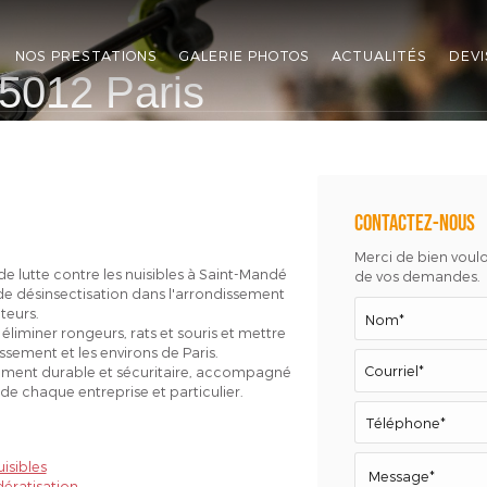
NOS PRESTATIONS
GALERIE PHOTOS
ACTUALITÉS
DEVI
75012 Paris
Contactez-nous
Merci de bien vouloi
de lutte contre les nuisibles à Saint-Mandé
de vos demandes.
 de désinsectisation dans l'arrondissement
teurs.
liminer rongeurs, rats et souris et mettre
ssement et les environs de Paris.
ement durable et sécuritaire, accompagné
e chaque entreprise et particulier.
isibles
ératisation