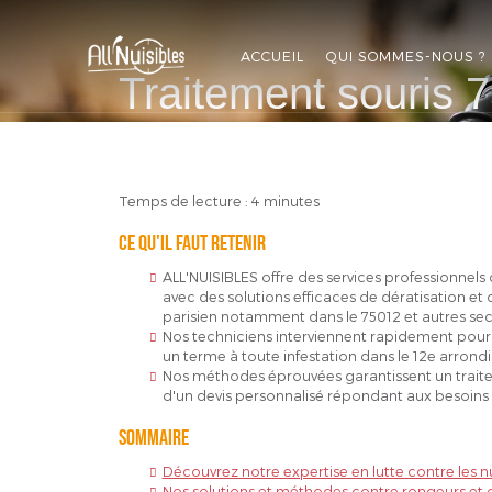
ALL'NUISIBLES
ACCUEIL
QUI SOMMES-NOUS ?
Traitement souris 
APPELEZ-NOUS
DEVIS GRATUIT
Temps de lecture : 4 minutes
Ce qu'il faut retenir
ALL'NUISIBLES offre des services professionnels 
avec des solutions efficaces de dératisation et
parisien notamment dans le 75012 et autres sec
Nos techniciens interviennent rapidement pour é
un terme à toute infestation dans le 12e arrondi
Nos méthodes éprouvées garantissent un trait
d'un devis personnalisé répondant aux besoins d
Sommaire
Découvrez notre expertise en lutte contre les nu
Nos solutions et méthodes contre rongeurs et d