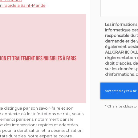
on rapide à Saint-Mandé
Les informations 
informatique des
responsable du t
demande et de v
également destin
ALL'GRAPHIC (ALL
ion et traitement des nuisibles à Paris
réglementation 
droit d'accès, de
sur les données 
d’informations, 
*
Champs obligatoi
e distingue par son savoir-faire et son
contexte où les infestations de rats, souris
issements parisiens, notamment dans le
e des interventions rapides et adaptées.
pour la dératisation et la désinsectisation,
ltats durables. Notre expertise couvre