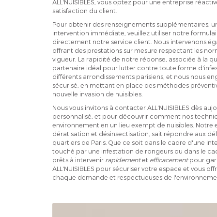
ALL'NUISIBLES, vous optez pour une entreprise réactive q
satisfaction du client.
Pour obtenir des renseignements supplémentaires, un d
intervention immédiate, veuillez utiliser notre formul
directement notre service client. Nous intervenons ég
offrant des prestations sur mesure respectant les no
vigueur. La rapidité de notre réponse, associée à la qua
partenaire idéal pour lutter contre toute forme d'infe
différents arrondissements parisiens, et nous nous en
sécurisé, en mettant en place des méthodes préventives
nouvelle invasion de nuisibles.
Nous vous invitons à contacter ALL'NUISIBLES dès aujou
personnalisé, et pour découvrir comment nos technic
environnement en un lieu exempt de nuisibles. Notre 
dératisation et désinsectisation, sait répondre aux déf
quartiers de Paris. Que ce soit dans le cadre d'une i
touché par une infestation de rongeurs ou dans le c
prêts à intervenir
rapidement
et
efficacement
pour gara
ALL'NUISIBLES pour sécuriser votre espace et vous offr
chaque demande et respectueuses de l'environneme