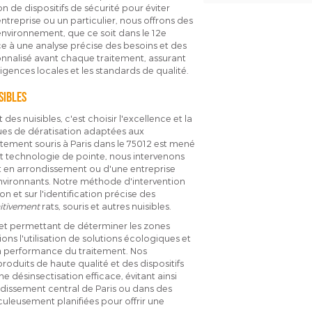
on de dispositifs de sécurité pour éviter
ntreprise ou un particulier, nous offrons des
environnement, que ce soit dans le 12e
e à une analyse précise des besoins et des
sonnalisé avant chaque traitement, assurant
igences locales et les standards de qualité.
sibles
es nuisibles, c'est choisir l'excellence et la
ques de dératisation adaptées aux
aitement souris à Paris dans le 75012 est mené
 technologie de pointe, nous intervenons
nt en arrondissement ou d'une entreprise
environnants. Notre méthode d'intervention
n et sur l'identification précise des
itivement
rats, souris et autres nuisibles.
et permettant de déterminer les zones
ions l'utilisation de solutions écologiques et
la performance du traitement. Nos
oduits de haute qualité et des dispositifs
 désinsectisation efficace, évitant ainsi
ondissement central de Paris ou dans des
culeusement planifiées pour offrir une