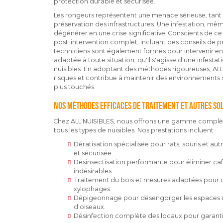
protection durable et sécurisée.
Les rongeurs représentent une menace sérieuse, tant 
préservation des infrastructures. Une infestation, m
dégénérer en une crise significative. Conscients de c
post-intervention complet, incluant des conseils de pr
techniciens sont également formés pour intervenir en
adaptée à toute situation, qu'il s'agisse d'une infestat
nuisibles. En adoptant des méthodes rigoureuses, AL
risques et contribue à maintenir des environnements s
plus touchés.
Nos méthodes efficaces de traitement et autres sol
Chez ALL'NUISIBLES, nous offrons une gamme complète
tous les types de nuisibles. Nos prestations incluent :
Dératisation spécialisée pour rats, souris et au
et sécurisée.
Désinsectisation performante pour éliminer cafar
indésirables.
Traitement du bois et mesures adaptées pour co
xylophages.
Dépigeonnage pour désengorger les espaces ur
d'oiseaux.
Désinfection complète des locaux pour garanti