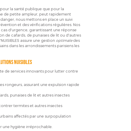
pour la santé publique que pour la
ême de petite ampleur, peut rapidement
e danger, nous mettons en place un suivi
évention et des vérifications régulières. Nos
 cas d'urgence, garantissant une réponse
ion de cafards, de punaises de lit ou d'autres
L'NUISIBLES assure une gestion
optimale
des
ains dans les arrondissements parisiens les
utions nuisibles
 de services innovants pour lutter contre
tres rongeurs, assurant une expulsion rapide
ds, punaises de lit et autres insectes
ntrer termites et autres insectes
bains affectés par une surpopulation
r une hygiène irréprochable.