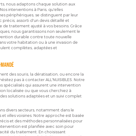
erts, nous adaptons chaque solution aux
os interventions à Paris, qu'elles
s périphériques, se distinguent par leur
c précis, assorti d'un devis détaillé et
 de traitement ajusté à vos besoins. Grâce
iques, nous garantissons non seulement le
ention durable contre toute nouvelle
ans votre habitation ou à une invasion de
veulent complètes, adaptées et
t-Mandé
nt des souris, la dératisation, ou encore la
'hésitez pas à contacter ALL'NUISIBLES. Notre
s spécialisés qui assurent une intervention
tion localisée ou que vous cherchiez à
des solutions adaptées et un suivi complet
ans divers secteurs, notamment dans le
et villes voisines. Notre approche est basée
 précis et des méthodes personnalisées pour
ntervention est planifiée avec soin pour
acité du traitement. En choisissant